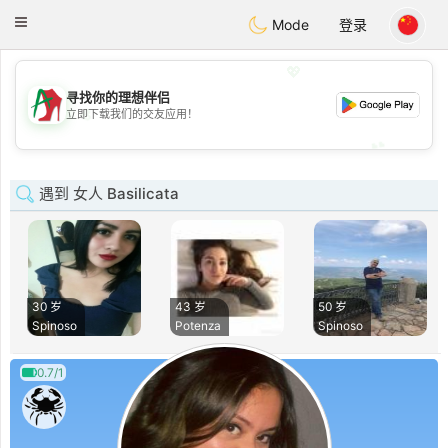
Amami
Ora
Toggle
Mode
登录
navigation
💖
寻找你的理想伴侣
💖
立即下载我们的交友应用！
💕
💕
遇到 女人 Basilicata
30 岁
43 岁
50 岁
Spinoso
Potenza
Spinoso
0.7/1