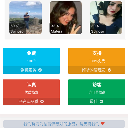
50 岁
33 岁
30 岁
Spinoso
Matera
Spinoso
免费
支持
%
100
100%免费
免费服务
倾听的管理员
认真
访客
优质档案
访问量很高
已确认品质
最佳
我们努力为您提供最好的服务，请支持我们