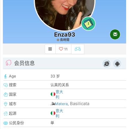
1
Enza93
長時間
11
会员信息
Age
33 岁
搜索
认真的关系
意大
国家
利
Basilicata
城市
Matera
,
意大
起源
利
公民身份
单