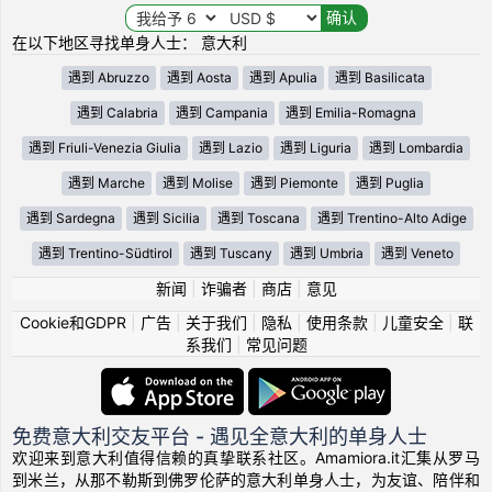
在以下地区寻找单身人士： 意大利
遇到 Abruzzo
遇到 Aosta
遇到 Apulia
遇到 Basilicata
遇到 Calabria
遇到 Campania
遇到 Emilia-Romagna
遇到 Friuli-Venezia Giulia
遇到 Lazio
遇到 Liguria
遇到 Lombardia
遇到 Marche
遇到 Molise
遇到 Piemonte
遇到 Puglia
遇到 Sardegna
遇到 Sicilia
遇到 Toscana
遇到 Trentino-Alto Adige
遇到 Trentino-Südtirol
遇到 Tuscany
遇到 Umbria
遇到 Veneto
新闻
|
诈骗者
|
商店
|
意见
Cookie和GDPR
|
广告
|
关于我们
|
隐私
|
使用条款
|
儿童安全
|
联
系我们
|
常见问题
免费意大利交友平台 - 遇见全意大利的单身人士
欢迎来到意大利值得信赖的真挚联系社区。Amamiora.it汇集从罗马
到米兰，从那不勒斯到佛罗伦萨的意大利单身人士，为友谊、陪伴和