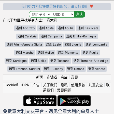
我们努力为您提供最好的服务，请支持我们
在以下地区寻找单身人士： 意大利
遇到 Abruzzo
遇到 Aosta
遇到 Apulia
遇到 Basilicata
遇到 Calabria
遇到 Campania
遇到 Emilia-Romagna
遇到 Friuli-Venezia Giulia
遇到 Lazio
遇到 Liguria
遇到 Lombardia
遇到 Marche
遇到 Molise
遇到 Piemonte
遇到 Puglia
遇到 Sardegna
遇到 Sicilia
遇到 Toscana
遇到 Trentino-Alto Adige
遇到 Trentino-Südtirol
遇到 Tuscany
遇到 Umbria
遇到 Veneto
新闻
|
诈骗者
|
商店
|
意见
Cookie和GDPR
|
广告
|
关于我们
|
隐私
|
使用条款
|
儿童安全
|
联
系我们
|
常见问题
免费意大利交友平台 - 遇见全意大利的单身人士