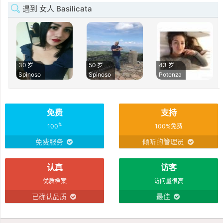
遇到 女人 Basilicata
30 岁
50 岁
43 岁
Spinoso
Spinoso
Potenza
免费
支持
%
100
100%免费
免费服务
倾听的管理员
认真
访客
优质档案
访问量很高
已确认品质
最佳