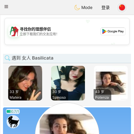
Amami
Ora
Toggle
Mode
登录
navigation
💖
寻找你的理想伴侣
💖
立即下载我们的交友应用！
💕
💕
遇到 女人 Basilicata
33 岁
30 岁
43 岁
Matera
Spinoso
Potenza
0.7/1