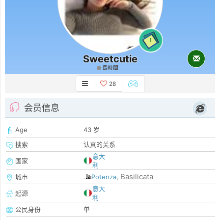
1
Sweetcutie
長時間
28
会员信息
Age
43 岁
搜索
认真的关系
意大
国家
利
Basilicata
城市
Potenza
,
意大
起源
利
公民身份
单