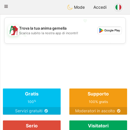
Amami
Ora
Toggle
Mode
Accedi
navigation
💖
Trova la tua anima gemella
Scarica subito la nostra app di incontri!
💖
💕
💕
Gratis
Supporto
%
100
100% gratis
Servizi gratuiti
Moderatori in ascolto
Serio
Visitatori