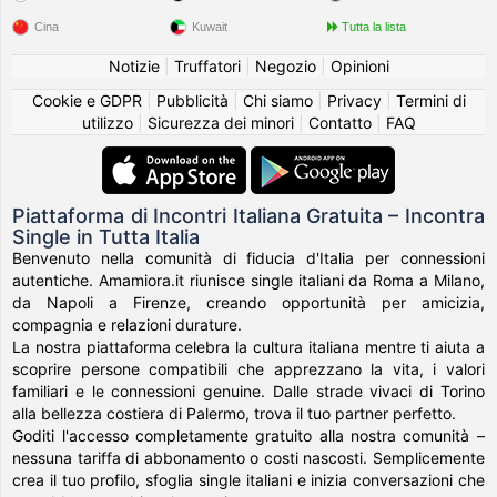
Cina
Kuwait
Tutta la lista
Notizie
|
Truffatori
|
Negozio
|
Opinioni
Cookie e GDPR
|
Pubblicità
|
Chi siamo
|
Privacy
|
Termini di
utilizzo
|
Sicurezza dei minori
|
Contatto
|
FAQ
Piattaforma di Incontri Italiana Gratuita – Incontra
Single in Tutta Italia
Benvenuto nella comunità di fiducia d'Italia per connessioni
autentiche. Amamiora.it riunisce single italiani da Roma a Milano,
da Napoli a Firenze, creando opportunità per amicizia,
compagnia e relazioni durature.
La nostra piattaforma celebra la cultura italiana mentre ti aiuta a
scoprire persone compatibili che apprezzano la vita, i valori
familiari e le connessioni genuine. Dalle strade vivaci di Torino
alla bellezza costiera di Palermo, trova il tuo partner perfetto.
Goditi l'accesso completamente gratuito alla nostra comunità –
nessuna tariffa di abbonamento o costi nascosti. Semplicemente
crea il tuo profilo, sfoglia single italiani e inizia conversazioni che