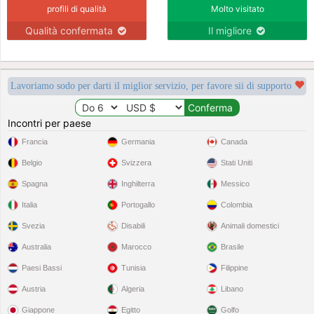
profili di qualità
Molto visitato
Qualità confermata
Il migliore
Lavoriamo sodo per darti il miglior servizio, per favore sii di supporto
Incontri per paese
Francia
Germania
Canada
Belgio
Svizzera
Stati Uniti
Spagna
Inghilterra
Messico
Italia
Portogallo
Colombia
Svezia
Disabili
Animali domestici
Australia
Marocco
Brasile
Paesi Bassi
Tunisia
Filippine
Austria
Algeria
Libano
Giappone
Egitto
Golfo