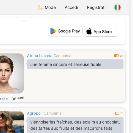
Mode
Accedi
Registrati
💖
💕
Atena Lucana
Campania
0.4
une femme sincère et sérieuse fidèle
anni
telle...
36
Agropoli
Campania
0.1
viennoiseries fraîches, des éclairs au chocolat,
des tartes aux fruits et des macarons faits