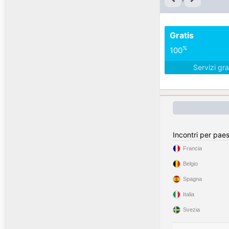
Gratis
%
100
Servizi gra
Incontri per pae
Francia
Belgio
Spagna
Italia
Svezia