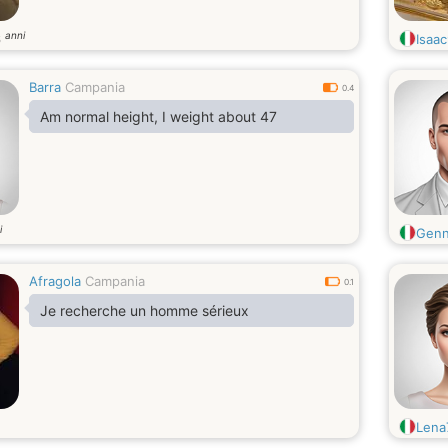
anni
6
Isaac
Barra
Campania
0.4
Am normal height, I weight about 47
i
Genn
Afragola
Campania
0.1
Je recherche un homme sérieux
Lena