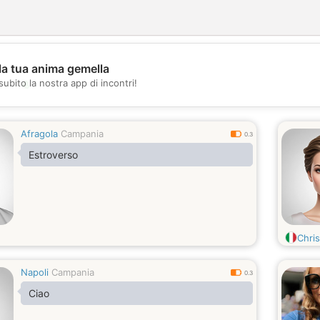
la tua anima gemella
💖
subito la nostra app di incontri!
💕
Afragola
Campania
0.3
Estroverso
Chris
Napoli
Campania
0.3
Ciao