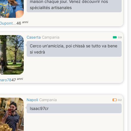
maison chaque jour. Venez découvrir nos
spécialités artisanales
anni
Dupont...
46
Caserta
Campania
0.9
Cerco un'amicizia, poi chissà se tutto va bene
si vedrà
anni
aro78
47
Napoli
Campania
0.2
Isaac97cr