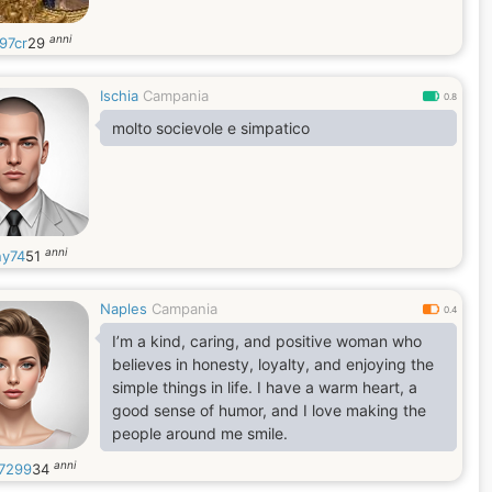
anni
97cr
29
Ischia
Campania
0.8
molto socievole e simpatico
anni
y74
51
Naples
Campania
0.4
I’m a kind, caring, and positive woman who
believes in honesty, loyalty, and enjoying the
simple things in life. I have a warm heart, a
good sense of humor, and I love making the
people around me smile.
anni
7299
34