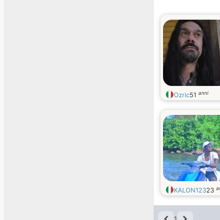
anni
Ozric
51
a
KALON123
23
1