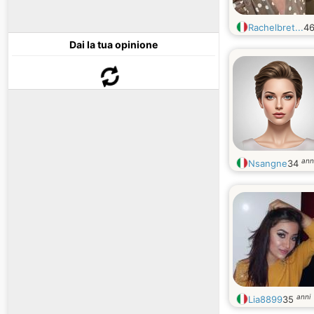
Rachelbret...
4
Dai la tua opinione
ann
Nsangne
34
anni
Lia8899
35