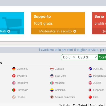
Supporto
Serio
100% gratis
profili 
tuiti
Moderatori in ascolto
Qu
Lavoriamo sodo per darti il miglior servizio, per 
se
Germania
Canada
Australia
Svizzera
Stati Uniti
Paesi Bass
Inghilterra
Messico
Austria
Portogallo
Colombia
Giappone
Disabili
Animali domestici
Cina
Notizie
|
Truffatori
|
Negozio
|