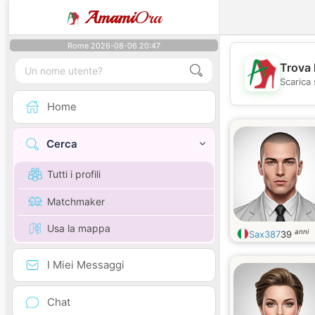
Amami
Ora
Rome 2026-08-06 20:47
Trova 
Scarica 
Home
Cerca
Tutti i profili
Matchmaker
Usa la mappa
anni
Sax387
39
I Miei Messaggi
Chat