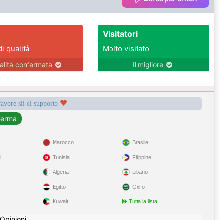
Visitatori
di qualità
Molto visitato
alità confermata
Il migliore
favore sii di supporto
Marocco
Brasile
i
Tunisia
Filippine
Algeria
Libano
Egitto
Golfo
Kuwait
Tutta la lista
Opinioni