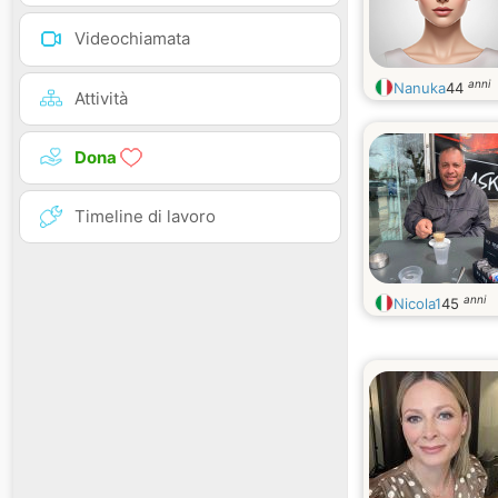
Videochiamata
anni
Nanuka
44
Attività
Dona
Timeline di lavoro
anni
Nicola1
45