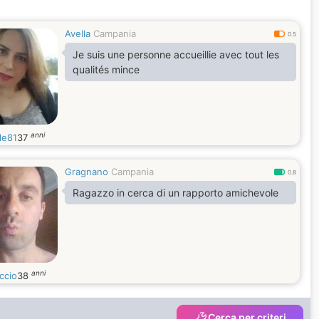
Avella
Campania
0.5
Je suis une personne accueillie avec tout les
qualités mince
anni
le81
37
Gragnano
Campania
0.8
Ragazzo in cerca di un rapporto amichevole
anni
ccio
38
Cerca per criteri