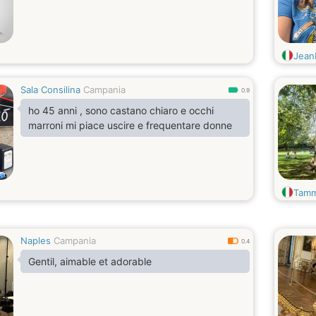
Jean
Sala Consilina
Campania
0.9
ho 45 anni , sono castano chiaro e occhi
marroni mi piace uscire e frequentare donne
Tamm
Naples
Campania
0.4
Gentil, aimable et adorable