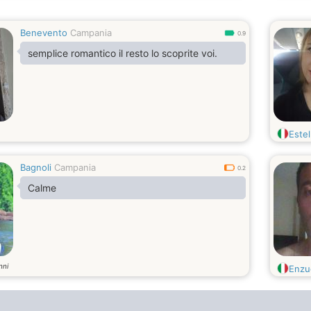
Benevento
Campania
0.9
semplice romantico il resto lo scoprite voi.
Estel
Bagnoli
Campania
0.2
Calme
nni
Enzu