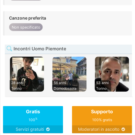
Canzone preferita
Non specificato
Incontri Uomo Piemonte
28 anni
56 anni
53 anni
Torino
Domodossola
Torino
Gratis
Supporto
%
100
100% gratis
Servizi gratuiti
Moderatori in ascolto