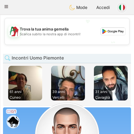
Amami
Ora
Toggle
Mode
Accedi
navigation
💖
Trova la tua anima gemella
💖
Scarica subito la nostra app di incontri!
💕
💕
Incontri Uomo Piemonte
61 anni
39 anni
31 anni
Cuneo
Vercelli
Cavaglià
0/1