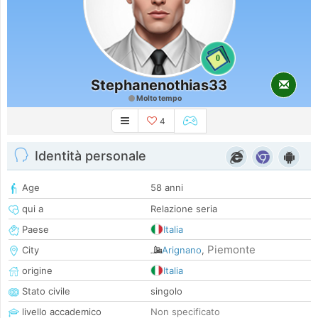
0
Stephanenothias33
Molto tempo
4
Identità personale
Age
58 anni
qui a
Relazione seria
Paese
Italia
Piemonte
City
Arignano
,
origine
Italia
Stato civile
singolo
livello accademico
Non specificato