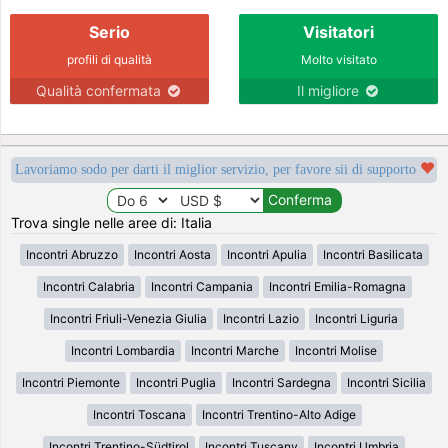
Serio
Visitatori
profili di qualità
Molto visitato
Qualità confermata
Il migliore
Lavoriamo sodo per darti il miglior servizio, per favore sii di supporto
Trova single nelle aree di: Italia
Incontri Abruzzo
Incontri Aosta
Incontri Apulia
Incontri Basilicata
Incontri Calabria
Incontri Campania
Incontri Emilia-Romagna
Incontri Friuli-Venezia Giulia
Incontri Lazio
Incontri Liguria
Incontri Lombardia
Incontri Marche
Incontri Molise
Incontri Piemonte
Incontri Puglia
Incontri Sardegna
Incontri Sicilia
Incontri Toscana
Incontri Trentino-Alto Adige
Incontri Trentino-Südtirol
Incontri Tuscany
Incontri Umbria