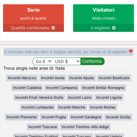
Serio
Visitatori
profili di qualità
Molto visitato
Qualità confermata
Il migliore
Lavoriamo sodo per darti il miglior servizio, per favore sii di supporto
Trova single nelle aree di: Italia
Incontri Abruzzo
Incontri Aosta
Incontri Apulia
Incontri Basilicata
Incontri Calabria
Incontri Campania
Incontri Emilia-Romagna
Incontri Friuli-Venezia Giulia
Incontri Lazio
Incontri Liguria
Incontri Lombardia
Incontri Marche
Incontri Molise
Incontri Piemonte
Incontri Puglia
Incontri Sardegna
Incontri Sicilia
Incontri Toscana
Incontri Trentino-Alto Adige
Incontri Trentino-Südtirol
Incontri Tuscany
Incontri Umbria