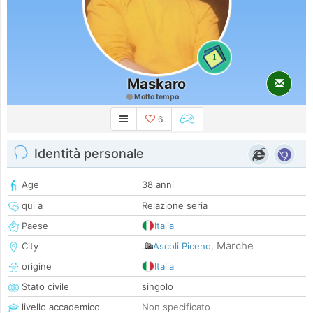
1
Maskaro
Molto tempo
6
Identità personale
Age
38 anni
qui a
Relazione seria
Paese
Italia
Marche
City
Ascoli Piceno
,
origine
Italia
Stato civile
singolo
livello accademico
Non specificato