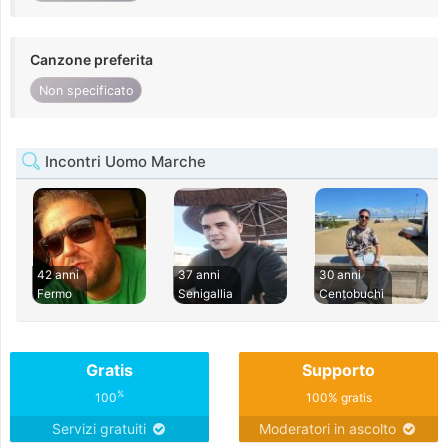
Canzone preferita
Non specificato
Incontri Uomo Marche
42 anni
37 anni
30 anni
Fermo
Senigallia
Centobuchi
Gratis
Supporto
%
100
100% gratis
Servizi gratuiti
Moderatori in ascolto