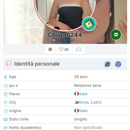
0
Chiara8244
Molto tempo
88
Identità personale
Age
29 anni
qui a
Relazione seria
Paese
Italia
Lazio
City
Roma
,
origine
Italia
Stato civile
singolo
livello accademico
Non specificato