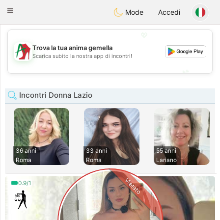
Amami
Ora
Toggle
Mode
Accedi
navigation
💖
Trova la tua anima gemella
💖
Scarica subito la nostra app di incontri!
💕
💕
Incontri Donna Lazio
36 anni
33 anni
55 anni
Roma
Roma
Lariano
Vietato
0.9/1