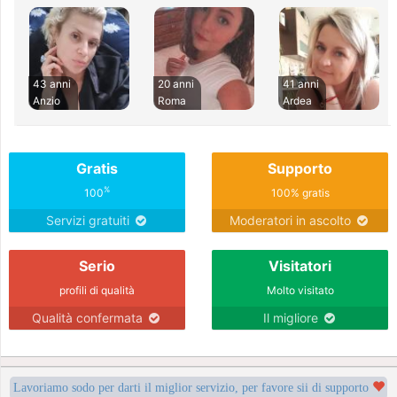
43 anni
20 anni
41 anni
Anzio
Roma
Ardea
Gratis
Supporto
%
100
100% gratis
Servizi gratuiti
Moderatori in ascolto
Serio
Visitatori
profili di qualità
Molto visitato
Qualità confermata
Il migliore
Lavoriamo sodo per darti il miglior servizio, per favore sii di supporto