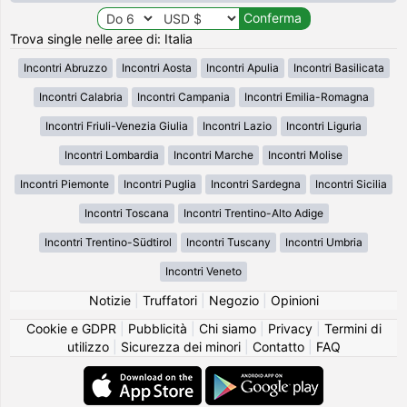
Trova single nelle aree di: Italia
Incontri Abruzzo
Incontri Aosta
Incontri Apulia
Incontri Basilicata
Incontri Calabria
Incontri Campania
Incontri Emilia-Romagna
Incontri Friuli-Venezia Giulia
Incontri Lazio
Incontri Liguria
Incontri Lombardia
Incontri Marche
Incontri Molise
Incontri Piemonte
Incontri Puglia
Incontri Sardegna
Incontri Sicilia
Incontri Toscana
Incontri Trentino-Alto Adige
Incontri Trentino-Südtirol
Incontri Tuscany
Incontri Umbria
Incontri Veneto
Notizie
|
Truffatori
|
Negozio
|
Opinioni
Cookie e GDPR
|
Pubblicità
|
Chi siamo
|
Privacy
|
Termini di
utilizzo
|
Sicurezza dei minori
|
Contatto
|
FAQ