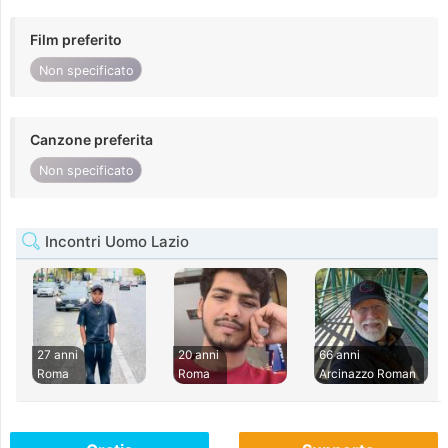
Film preferito
Non specificato
Canzone preferita
Non specificato
Incontri Uomo Lazio
27 anni
20 anni
66 anni
Roma
Roma
Arcinazzo Roman