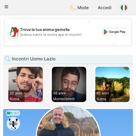
Amami
Ora
Toggle
Mode
Accedi
navigation
💖
Trova la tua anima gemella
💖
Scarica subito la nostra app di incontri!
💕
💕
Incontri Uomo Lazio
20 anni
56 anni
65 anni
Roma
Montelibretti
Roma
0.6/1