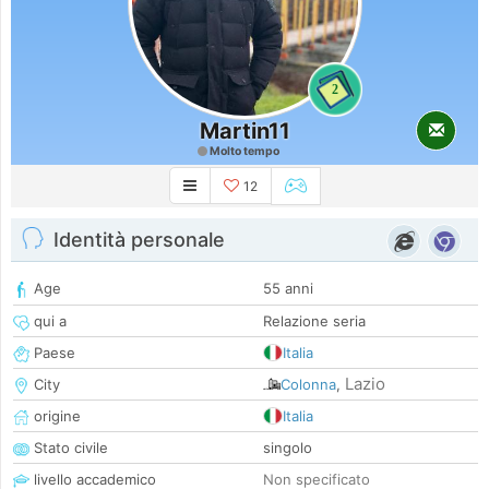
2
Martin11
Molto tempo
12
Identità personale
Age
55 anni
qui a
Relazione seria
Paese
Italia
Lazio
City
Colonna
,
origine
Italia
Stato civile
singolo
livello accademico
Non specificato