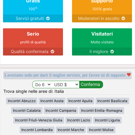
Gratis
Supporto
%
100
100% gratis
Servizi gratuiti
Moderatori in ascolto
Serio
Visitatori
profili di qualità
Molto visitato
Qualità confermata
Il migliore
Lavoriamo sodo per darti il miglior servizio, per favore sii di supporto
Trova single nelle aree di: Italia
Incontri Abruzzo
Incontri Aosta
Incontri Apulia
Incontri Basilicata
Incontri Calabria
Incontri Campania
Incontri Emilia-Romagna
Incontri Friuli-Venezia Giulia
Incontri Lazio
Incontri Liguria
Incontri Lombardia
Incontri Marche
Incontri Molise