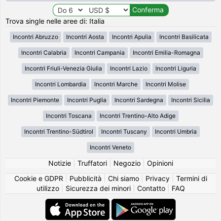
Trova single nelle aree di: Italia
Incontri Abruzzo
Incontri Aosta
Incontri Apulia
Incontri Basilicata
Incontri Calabria
Incontri Campania
Incontri Emilia-Romagna
Incontri Friuli-Venezia Giulia
Incontri Lazio
Incontri Liguria
Incontri Lombardia
Incontri Marche
Incontri Molise
Incontri Piemonte
Incontri Puglia
Incontri Sardegna
Incontri Sicilia
Incontri Toscana
Incontri Trentino-Alto Adige
Incontri Trentino-Südtirol
Incontri Tuscany
Incontri Umbria
Incontri Veneto
Notizie
|
Truffatori
|
Negozio
|
Opinioni
Cookie e GDPR
|
Pubblicità
|
Chi siamo
|
Privacy
|
Termini di
utilizzo
|
Sicurezza dei minori
|
Contatto
|
FAQ