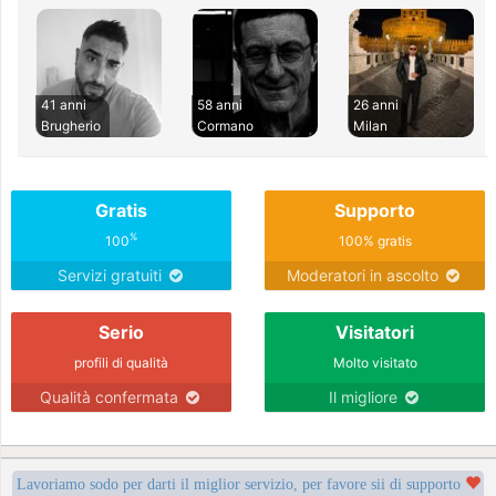
41 anni
58 anni
26 anni
Brugherio
Cormano
Milan
Gratis
Supporto
%
100
100% gratis
Servizi gratuiti
Moderatori in ascolto
Serio
Visitatori
profili di qualità
Molto visitato
Qualità confermata
Il migliore
Lavoriamo sodo per darti il miglior servizio, per favore sii di supporto