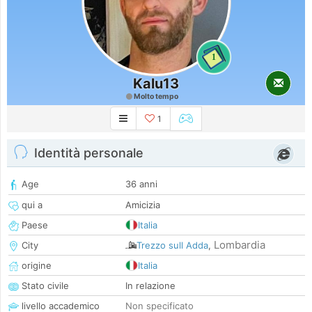
1
Kalu13
Molto tempo
1
Identità personale
Age
36 anni
qui a
Amicizia
Paese
Italia
Lombardia
City
Trezzo sull Adda
,
origine
Italia
Stato civile
In relazione
livello accademico
Non specificato