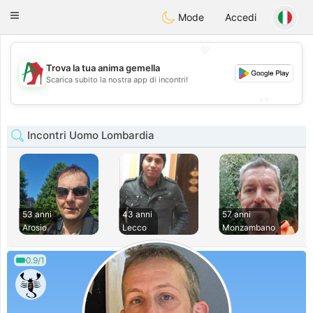
Amami
Ora
Toggle
Mode
Accedi
navigation
💖
Trova la tua anima gemella
💖
Scarica subito la nostra app di incontri!
💕
💕
Incontri Uomo Lombardia
53 anni
43 anni
57 anni
Arosio
Lecco
Monzambano
0.9/1