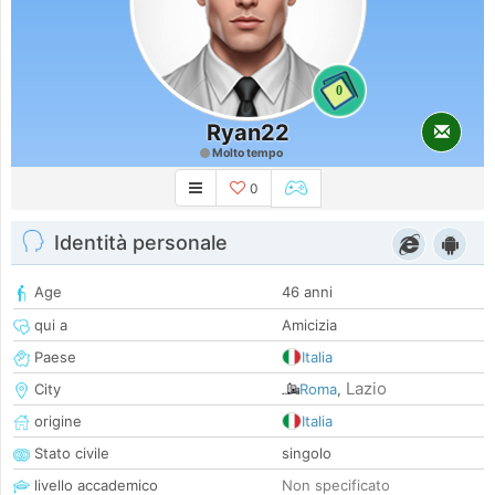
0
Ryan22
Molto tempo
0
Identità personale
Age
46 anni
qui a
Amicizia
Paese
Italia
Lazio
City
Roma
,
origine
Italia
Stato civile
singolo
livello accademico
Non specificato