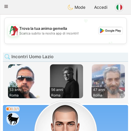
Amami
Ora
Toggle
Mode
Accedi
navigation
💖
Trova la tua anima gemella
💖
Scarica subito la nostra app di incontri!
💕
💕
Incontri Uomo Lazio
53 anni
56 anni
47 anni
Roma
Roma
Roma
0.3/1