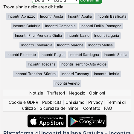
Trova single nelle aree di: Italia
Incontri Abruzzo
Incontri Aosta
Incontri Apulia
Incontri Basilicata
Incontri Calabria
Incontri Campania
Incontri Emilia-Romagna
Incontri Friuli-Venezia Giulia
Incontri Lazio
Incontri Liguria
Incontri Lombardia
Incontri Marche
Incontri Molise
Incontri Piemonte
Incontri Puglia
Incontri Sardegna
Incontri Sicilia
Incontri Toscana
Incontri Trentino-Alto Adige
Incontri Trentino-Südtirol
Incontri Tuscany
Incontri Umbria
Incontri Veneto
Notizie
|
Truffatori
|
Negozio
|
Opinioni
Cookie e GDPR
|
Pubblicità
|
Chi siamo
|
Privacy
|
Termini di
utilizzo
|
Sicurezza dei minori
|
Contatto
|
FAQ
Piattaforma di Incontri Italiana Gratuita – Incontra