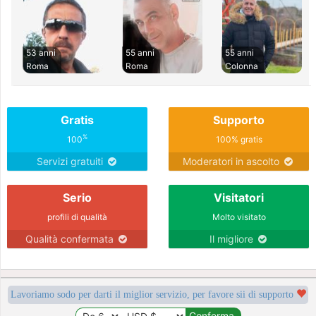
53 anni
55 anni
55 anni
Roma
Roma
Colonna
Gratis
Supporto
%
100
100% gratis
Servizi gratuiti
Moderatori in ascolto
Serio
Visitatori
profili di qualità
Molto visitato
Qualità confermata
Il migliore
Lavoriamo sodo per darti il miglior servizio, per favore sii di supporto