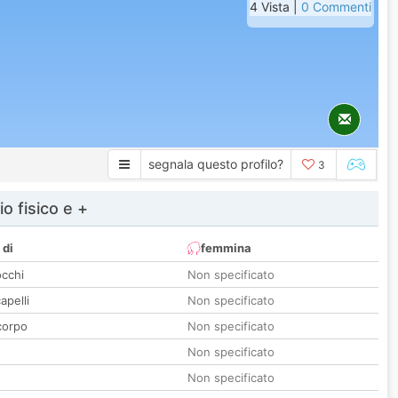
4 Vista |
0 Commenti
segnala questo profilo?
3
io fisico e +
 di
femmina
occhi
Non specificato
apelli
Non specificato
corpo
Non specificato
Non specificato
Non specificato