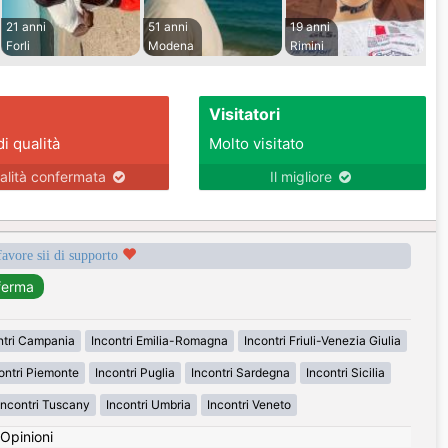
21 anni
51 anni
19 anni
Forli
Modena
Rimini
Visitatori
di qualità
Molto visitato
alità confermata
Il migliore
favore sii di supporto
ntri Campania
Incontri Emilia-Romagna
Incontri Friuli-Venezia Giulia
ontri Piemonte
Incontri Puglia
Incontri Sardegna
Incontri Sicilia
Incontri Tuscany
Incontri Umbria
Incontri Veneto
Opinioni