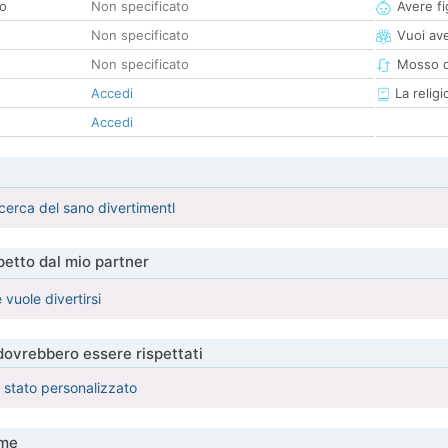
co
Non specificato
Avere fig
Non specificato
Vuoi ave
Non specificato
Mosso d
Accedi
La religi
Accedi
erca del sano divertimentl
etto dal mio partner
vuole divertirsi
 dovrebbero essere rispettati
è stato personalizzato
me