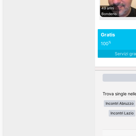
49 anni
Bondeno
Gratis
%
100
Servizi gra
Trova single nelle
Incontri Abruzzo
Incontri Lazio