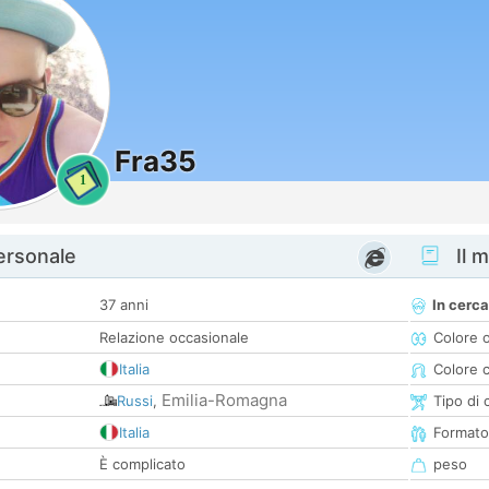
Fra35
1
personale
Il m
37 anni
In cerca
Relazione occasionale
Colore 
Italia
Colore c
Emilia-Romagna
Russi
,
Tipo di 
Italia
Formato
È complicato
peso