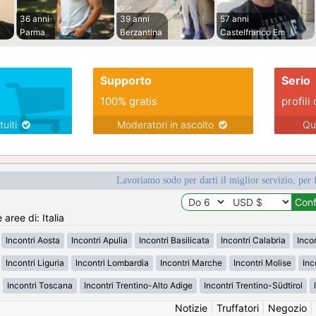
36 anni
39 anni
57 anni
Parma
Berzantina
Castelfranco Em
Supporto
Serio
100% gratis
profili 
tuiti
Moderatori in ascolto
Qu
Lavoriamo sodo per darti il miglior servizio, per 
 aree di: Italia
Incontri Aosta
Incontri Apulia
Incontri Basilicata
Incontri Calabria
Inco
Incontri Liguria
Incontri Lombardia
Incontri Marche
Incontri Molise
Inc
Incontri Toscana
Incontri Trentino-Alto Adige
Incontri Trentino-Südtirol
Notizie
|
Truffatori
|
Negozio
|