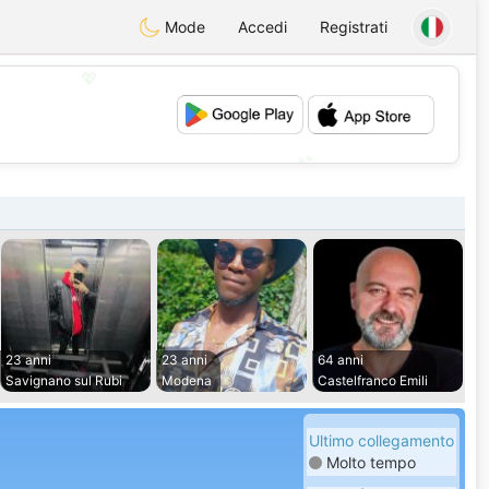
Mode
Accedi
Registrati
💖
💕
23 anni
23 anni
64 anni
Savignano sul Rubi
Modena
Castelfranco Emili
Ultimo collegamento
Molto tempo