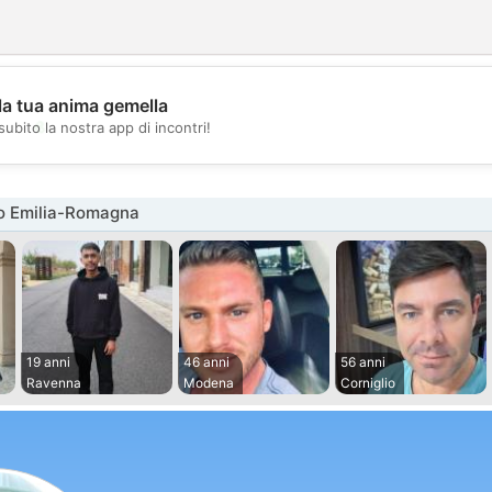
la tua anima gemella
💖
subito la nostra app di incontri!
💕
o Emilia-Romagna
19 anni
46 anni
56 anni
Ravenna
Modena
Corniglio