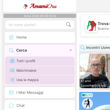
Amami
Ora
Rome 2026-08-09 10:24
Trova 
Scarica 
Home
Incontri Uom
Cerca
Tutti i profili
Matchmaker
Usa la mappa
57 anni
Castelfranco Emili
I Miei Messaggi
0.7/1
Chat