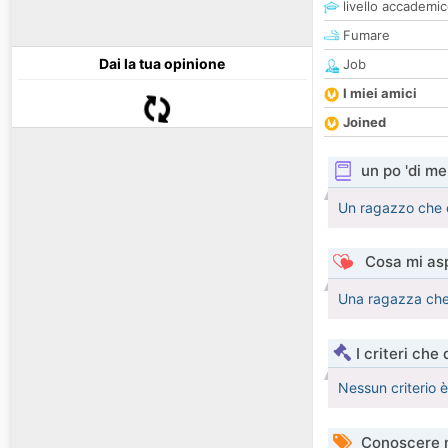
livello accademi
Fumare
Dai la tua opinione
Job
I miei amici
Joined
un po 'di me
Un ragazzo che c
Cosa mi asp
Una ragazza che 
I criteri che
Nessun criterio 
Conoscere 