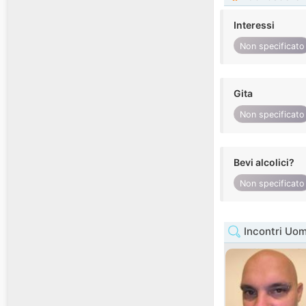
Interessi
Non specificato
Gita
Non specificato
Bevi alcolici?
Non specificato
Incontri Uo