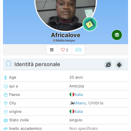
1
Africalove
Molto tempo
2
Identità personale
Age
20 anni
qui a
Amicizia
Paese
Italia
Umbria
City
Milano
,
origine
Italia
Stato civile
singolo
livello accademico
Non specificato