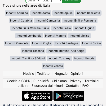
Trova single nelle aree di: Italia
Incontri Abruzzo
Incontri Aosta
Incontri Apulia
Incontri Basilicata
Incontri Calabria
Incontri Campania
Incontri Emilia-Romagna
Incontri Friuli-Venezia Giulia
Incontri Lazio
Incontri Liguria
Incontri Lombardia
Incontri Marche
Incontri Molise
Incontri Piemonte
Incontri Puglia
Incontri Sardegna
Incontri Sicilia
Incontri Toscana
Incontri Trentino-Alto Adige
Incontri Trentino-Südtirol
Incontri Tuscany
Incontri Umbria
Incontri Veneto
Notizie
|
Truffatori
|
Negozio
|
Opinioni
Cookie e GDPR
|
Pubblicità
|
Chi siamo
|
Privacy
|
Termini di
utilizzo
|
Sicurezza dei minori
|
Contatto
|
FAQ
Piattaforma di Incontri Italiana Gratuita – Incontra