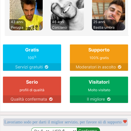
43 anni
46 anni
25 anni
Perugia
Corciano
Bastia umbra
Gratis
Supporto
%
100
100% gratis
Servizi gratuiti
Moderatori in ascolto
Serio
Visitatori
profili di qualità
Molto visitato
Qualità confermata
Il migliore
Lavoriamo sodo per darti il miglior servizio, per favore sii di supporto