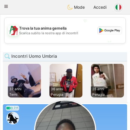
Amami
Ora
Toggle
Mode
Accedi
navigation
💖
Trova la tua anima gemella
💖
Scarica subito la nostra app di incontri!
💕
💕
Incontri Uomo Umbria
37 anni
36 anni
28 anni
Terni
Perugia
Perugia
0.7/1