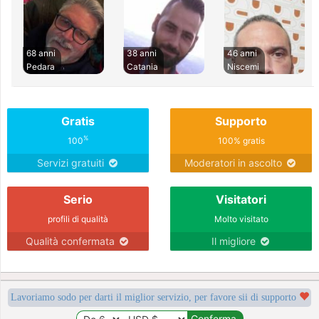
68 anni
38 anni
46 anni
Pedara
Catania
Niscemi
Gratis
Supporto
%
100
100% gratis
Servizi gratuiti
Moderatori in ascolto
Serio
Visitatori
profili di qualità
Molto visitato
Qualità confermata
Il migliore
Lavoriamo sodo per darti il miglior servizio, per favore sii di supporto