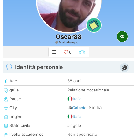
1
Oscar88
Molto tempo
6
Identità personale
Age
38 anni
qui a
Relazione occasionale
Paese
Italia
Sicilia
City
Catania
,
origine
Italia
Stato civile
singolo
livello accademico
Non specificato