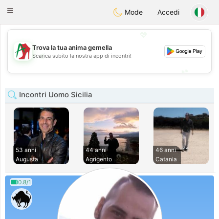
Amami
Ora
Toggle
Mode
Accedi
navigation
💖
Trova la tua anima gemella
💖
Scarica subito la nostra app di incontri!
💕
💕
Incontri Uomo Sicilia
53 anni
44 anni
46 anni
Augusta
Agrigento
Catania
0.8/1