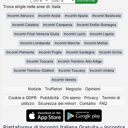
Trova single nelle aree di: Italia
Incontri Abruzzo
Incontri Aosta
Incontri Apulia
Incontri Basilicata
Incontri Calabria
Incontri Campania
Incontri Emilia-Romagna
Incontri Friuli-Venezia Giulia
Incontri Lazio
Incontri Liguria
Incontri Lombardia
Incontri Marche
Incontri Molise
Incontri Piemonte
Incontri Puglia
Incontri Sardegna
Incontri Sicilia
Incontri Toscana
Incontri Trentino-Alto Adige
Incontri Trentino-Südtirol
Incontri Tuscany
Incontri Umbria
Incontri Veneto
Notizie
|
Truffatori
|
Negozio
|
Opinioni
Cookie e GDPR
|
Pubblicità
|
Chi siamo
|
Privacy
|
Termini di
utilizzo
|
Sicurezza dei minori
|
Contatto
|
FAQ
Piattaforma di Incontri Italiana Gratuita – Incontra