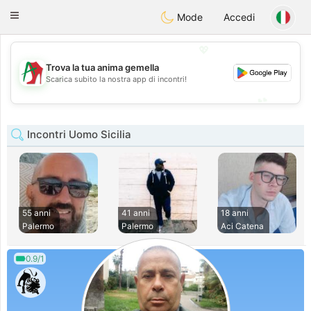
Amami
Ora
Toggle
Mode
Accedi
navigation
💖
Trova la tua anima gemella
💖
Scarica subito la nostra app di incontri!
💕
💕
Incontri Uomo Sicilia
55 anni
41 anni
18 anni
Palermo
Palermo
Aci Catena
0.9/1