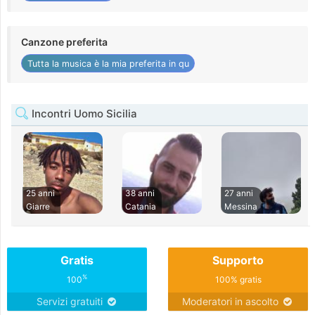
Canzone preferita
Tutta la musica è la mia preferita in qu
Incontri Uomo Sicilia
25 anni
38 anni
27 anni
Giarre
Catania
Messina
Gratis
Supporto
%
100
100% gratis
Servizi gratuiti
Moderatori in ascolto