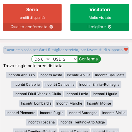
Serio
Visitatori
profili di qualità
Molto visitato
Qualità confermata
Il migliore
Lavoriamo sodo per darti il miglior servizio, per favore sii di supporto
Trova single nelle aree di: Italia
Incontri Abruzzo
Incontri Aosta
Incontri Apulia
Incontri Basilicata
Incontri Calabria
Incontri Campania
Incontri Emilia-Romagna
Incontri Friuli-Venezia Giulia
Incontri Lazio
Incontri Liguria
Incontri Lombardia
Incontri Marche
Incontri Molise
Incontri Piemonte
Incontri Puglia
Incontri Sardegna
Incontri Sicilia
Incontri Toscana
Incontri Trentino-Alto Adige
Incontri Trentino-Südtirol
Incontri Tuscany
Incontri Umbria