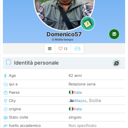
1
Domenico57
Molto tempo
12
Identità personale
Age
62 anni
qui a
Relazione seria
Paese
Italia
Sicilia
City
Milazzo
,
origine
Italia
Stato civile
singolo
livello accademico
Non specificato