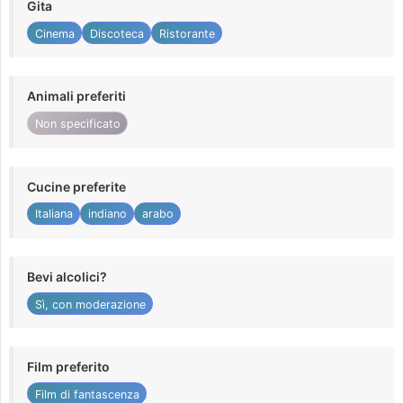
Gita
Cinema
Discoteca
Ristorante
Animali preferiti
Non specificato
Cucine preferite
Italiana
indiano
arabo
Bevi alcolici?
Sì, con moderazione
Film preferito
Film di fantascenza