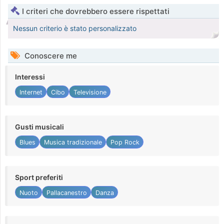
I criteri che dovrebbero essere rispettati
Nessun criterio è stato personalizzato
Conoscere me
Interessi
Internet
Cibo
Televisione
Gusti musicali
Blues
Musica tradizionale
Pop Rock
Sport preferiti
Nuoto
Pallacanestro
Danza