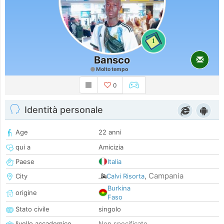
1
Bansco
Molto tempo
0
Identità personale
Age
22 anni
qui a
Amicizia
Paese
Italia
Campania
City
Calvi Risorta
,
Burkina
origine
Faso
Stato civile
singolo
livello accademico
Non specificato