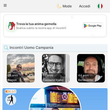
Amami
Ora
Toggle
Mode
Accedi
navigation
💖
Trova la tua anima gemella
💖
Scarica subito la nostra app di incontri!
💕
💕
Incontri Uomo Campania
28 anni
52 anni
44 anni
Napoli
Cassano Irpino
Benevento
0.3/1