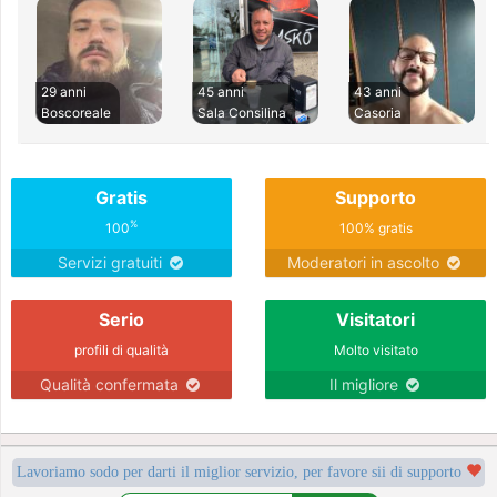
29 anni
45 anni
43 anni
Boscoreale
Sala Consilina
Casoria
Gratis
Supporto
%
100
100% gratis
Servizi gratuiti
Moderatori in ascolto
Serio
Visitatori
profili di qualità
Molto visitato
Qualità confermata
Il migliore
Lavoriamo sodo per darti il miglior servizio, per favore sii di supporto