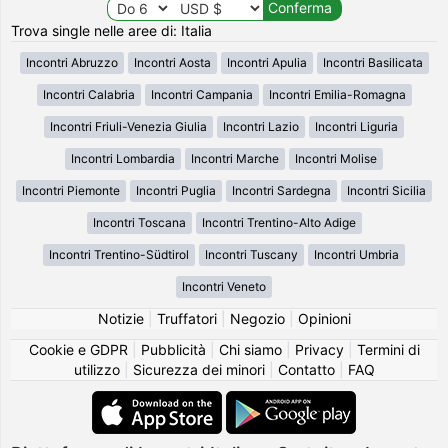
Trova single nelle aree di: Italia
Incontri Abruzzo
Incontri Aosta
Incontri Apulia
Incontri Basilicata
Incontri Calabria
Incontri Campania
Incontri Emilia-Romagna
Incontri Friuli-Venezia Giulia
Incontri Lazio
Incontri Liguria
Incontri Lombardia
Incontri Marche
Incontri Molise
Incontri Piemonte
Incontri Puglia
Incontri Sardegna
Incontri Sicilia
Incontri Toscana
Incontri Trentino-Alto Adige
Incontri Trentino-Südtirol
Incontri Tuscany
Incontri Umbria
Incontri Veneto
Notizie
|
Truffatori
|
Negozio
|
Opinioni
Cookie e GDPR
|
Pubblicità
|
Chi siamo
|
Privacy
|
Termini di
utilizzo
|
Sicurezza dei minori
|
Contatto
|
FAQ