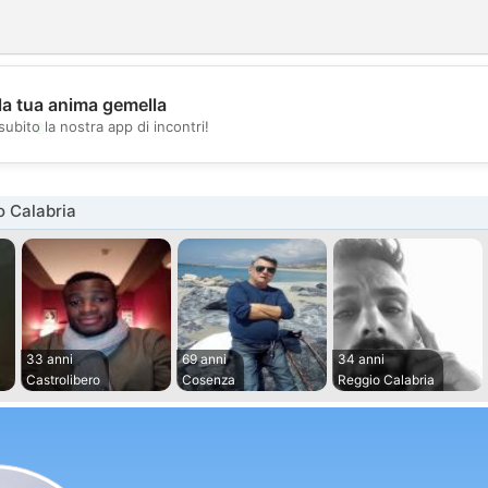
la tua anima gemella
💖
subito la nostra app di incontri!
💕
o Calabria
33 anni
69 anni
34 anni
Castrolibero
Cosenza
Reggio Calabria