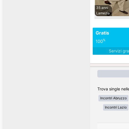
35 anni
Lamezia
Gratis
%
100
Servizi gra
Trova single nelle
Incontri Abruzzo
Incontri Lazio