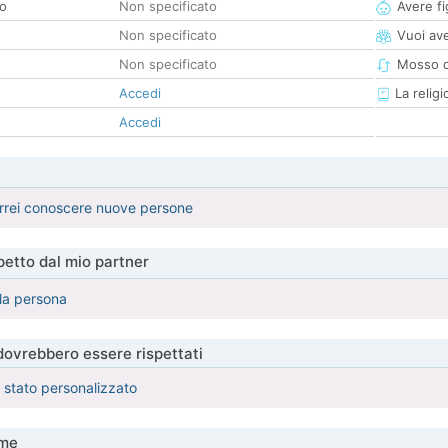
co
Non specificato
Avere fig
Non specificato
Vuoi ave
Non specificato
Mosso d
Accedi
La religi
Accedi
rrei conoscere nuove persone
etto dal mio partner
la persona
 dovrebbero essere rispettati
è stato personalizzato
me