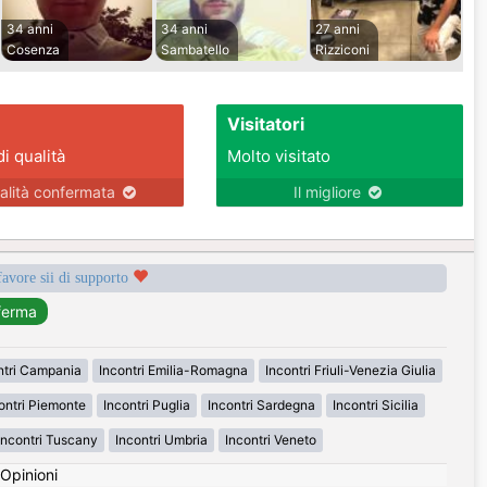
34 anni
34 anni
27 anni
Cosenza
Sambatello
Rizziconi
Visitatori
di qualità
Molto visitato
alità confermata
Il migliore
favore sii di supporto
ntri Campania
Incontri Emilia-Romagna
Incontri Friuli-Venezia Giulia
ontri Piemonte
Incontri Puglia
Incontri Sardegna
Incontri Sicilia
Incontri Tuscany
Incontri Umbria
Incontri Veneto
Opinioni