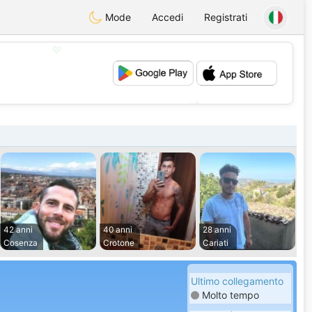
Mode
Accedi
Registrati
💖
💕
42 anni
40 anni
28 anni
Cosenza
Crotone
Cariati
Ultimo collegamento
Molto tempo