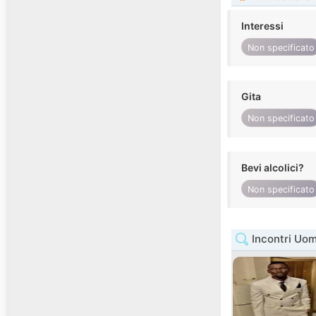
Interessi
Non specificato
Gita
Non specificato
Bevi alcolici?
Non specificato
Incontri Uom