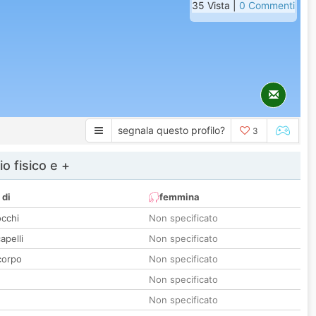
35 Vista |
0 Commenti
segnala questo profilo?
3
io fisico e +
 di
femmina
occhi
Non specificato
apelli
Non specificato
corpo
Non specificato
Non specificato
Non specificato