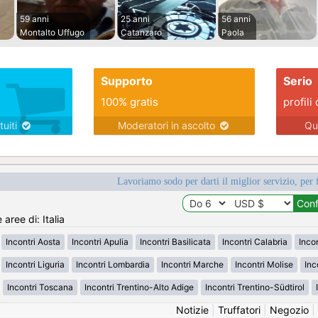
59 anni
25 anni
56 anni
Montalto Uffugo
Catanzaro
Paola
Supporto
Serio
100% gratis
profili 
tuiti
Moderatori in ascolto
Qu
Lavoriamo sodo per darti il miglior servizio, per 
 aree di: Italia
Incontri Aosta
Incontri Apulia
Incontri Basilicata
Incontri Calabria
Inco
Incontri Liguria
Incontri Lombardia
Incontri Marche
Incontri Molise
Inc
Incontri Toscana
Incontri Trentino-Alto Adige
Incontri Trentino-Südtirol
Notizie
|
Truffatori
|
Negozio
|