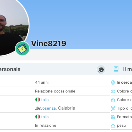
Vinc8219
0
personale
Il m
44 anni
In cerca
Relazione occasionale
Colore 
Italia
Colore c
Calabria
Cosenza
,
Tipo di 
Italia
Formato
In relazione
peso