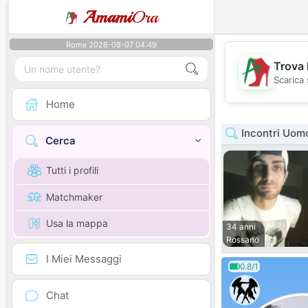
Amami
Ora
Rome 2026-08-07 04:49
Trova 
Scarica 
Home
Incontri Uom
Cerca
Tutti i profili
Matchmaker
Usa la mappa
34 anni
Rossano
I Miei Messaggi
0.8/1
Chat