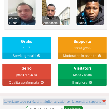
45 anni
19 anni
34 anni
Lucca
Altopascio
Lucca
Gratis
Supporto
%
100
100% gratis
Servizi gratuiti
Moderatori in ascolto
Serio
Visitatori
profili di qualità
Molto visitato
Qualità confermata
Il migliore
Lavoriamo sodo per darti il miglior servizio, per favore sii di supporto