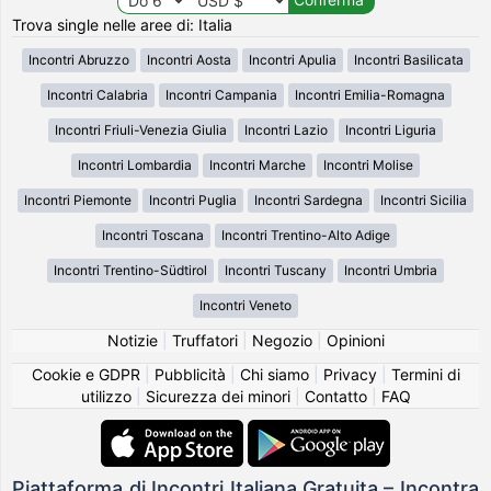
Trova single nelle aree di: Italia
Incontri Abruzzo
Incontri Aosta
Incontri Apulia
Incontri Basilicata
Incontri Calabria
Incontri Campania
Incontri Emilia-Romagna
Incontri Friuli-Venezia Giulia
Incontri Lazio
Incontri Liguria
Incontri Lombardia
Incontri Marche
Incontri Molise
Incontri Piemonte
Incontri Puglia
Incontri Sardegna
Incontri Sicilia
Incontri Toscana
Incontri Trentino-Alto Adige
Incontri Trentino-Südtirol
Incontri Tuscany
Incontri Umbria
Incontri Veneto
Notizie
|
Truffatori
|
Negozio
|
Opinioni
Cookie e GDPR
|
Pubblicità
|
Chi siamo
|
Privacy
|
Termini di
utilizzo
|
Sicurezza dei minori
|
Contatto
|
FAQ
Piattaforma di Incontri Italiana Gratuita – Incontra