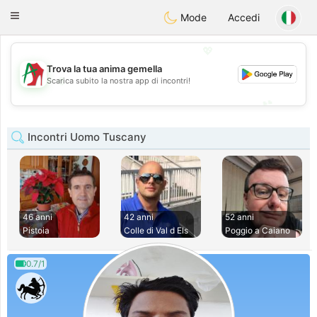
Amami
Ora
Toggle
Mode
Accedi
navigation
💖
Trova la tua anima gemella
💖
Scarica subito la nostra app di incontri!
💕
💕
Incontri Uomo Tuscany
46 anni
42 anni
52 anni
Pistoia
Colle di Val d Els
Poggio a Caiano
0.7/1