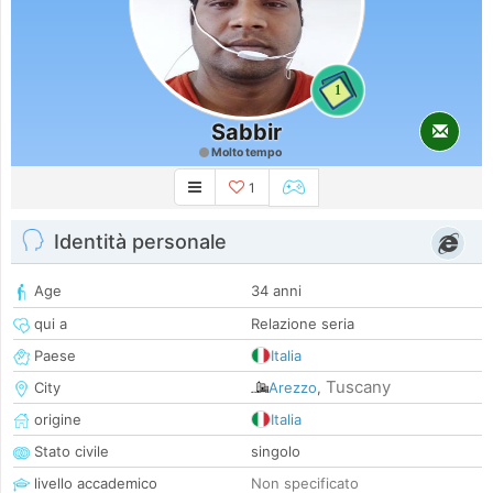
1
Sabbir
Molto tempo
1
Identità personale
Age
34 anni
qui a
Relazione seria
Paese
Italia
Tuscany
City
Arezzo
,
origine
Italia
Stato civile
singolo
livello accademico
Non specificato