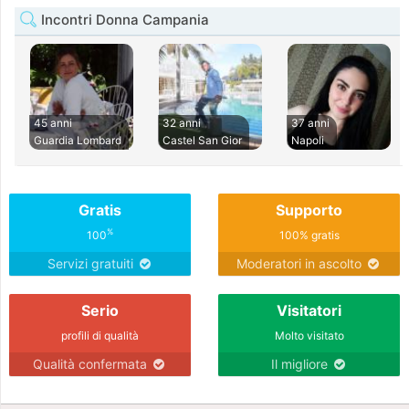
Incontri Donna Campania
45 anni
32 anni
37 anni
Guardia Lombard
Castel San Gior
Napoli
Gratis
Supporto
%
100
100% gratis
Servizi gratuiti
Moderatori in ascolto
Serio
Visitatori
profili di qualità
Molto visitato
Qualità confermata
Il migliore