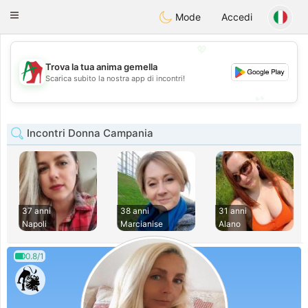
Amami
Ora
Toggle
Mode
Accedi
navigation
💖
Trova la tua anima gemella
💖
Scarica subito la nostra app di incontri!
💕
💕
Incontri Donna Campania
37 anni
38 anni
31 anni
Napoli
Marcianise
Alano
0.8/1