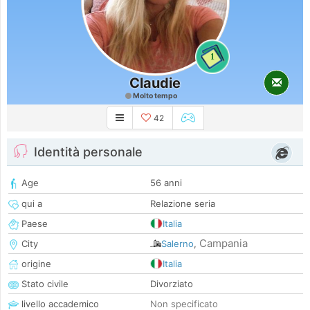
1
Claudie
Molto tempo
42
Identità personale
Age
56 anni
qui a
Relazione seria
Paese
Italia
Campania
City
Salerno
,
origine
Italia
Stato civile
Divorziato
livello accademico
Non specificato