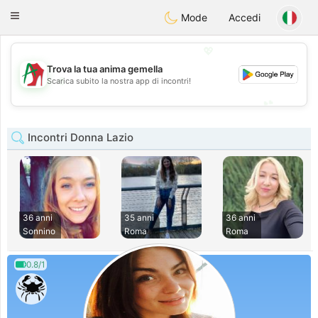
Amami
Ora
Toggle
Mode
Accedi
navigation
💖
Trova la tua anima gemella
💖
Scarica subito la nostra app di incontri!
💕
💕
Incontri Donna Lazio
36 anni
35 anni
36 anni
Sonnino
Roma
Roma
0.8/1