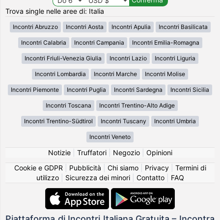
Trova single nelle aree di: Italia
Incontri Abruzzo
Incontri Aosta
Incontri Apulia
Incontri Basilicata
Incontri Calabria
Incontri Campania
Incontri Emilia-Romagna
Incontri Friuli-Venezia Giulia
Incontri Lazio
Incontri Liguria
Incontri Lombardia
Incontri Marche
Incontri Molise
Incontri Piemonte
Incontri Puglia
Incontri Sardegna
Incontri Sicilia
Incontri Toscana
Incontri Trentino-Alto Adige
Incontri Trentino-Südtirol
Incontri Tuscany
Incontri Umbria
Incontri Veneto
Notizie
|
Truffatori
|
Negozio
|
Opinioni
Cookie e GDPR
|
Pubblicità
|
Chi siamo
|
Privacy
|
Termini di
utilizzo
|
Sicurezza dei minori
|
Contatto
|
FAQ
Piattaforma di Incontri Italiana Gratuita – Incontra