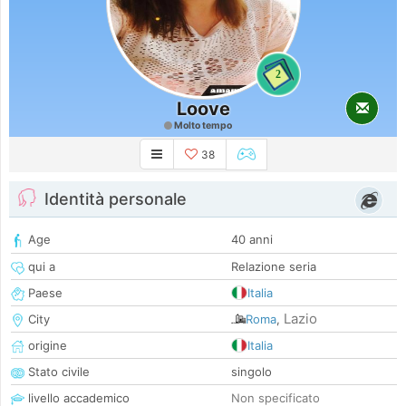
2
Loove
Molto tempo
38
Identità personale
Age
40 anni
qui a
Relazione seria
Paese
Italia
Lazio
City
Roma
,
origine
Italia
Stato civile
singolo
livello accademico
Non specificato