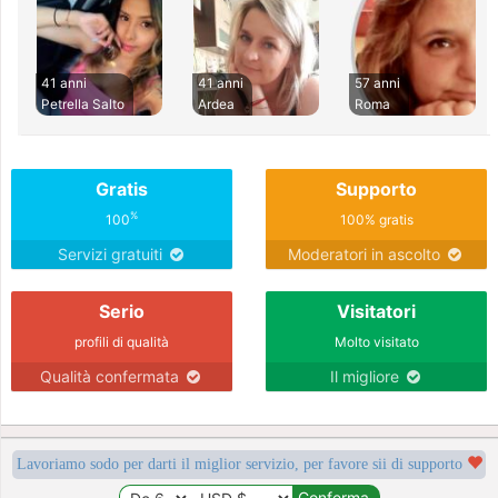
41 anni
41 anni
57 anni
Petrella Salto
Ardea
Roma
Gratis
Supporto
%
100
100% gratis
Servizi gratuiti
Moderatori in ascolto
Serio
Visitatori
profili di qualità
Molto visitato
Qualità confermata
Il migliore
Lavoriamo sodo per darti il miglior servizio, per favore sii di supporto