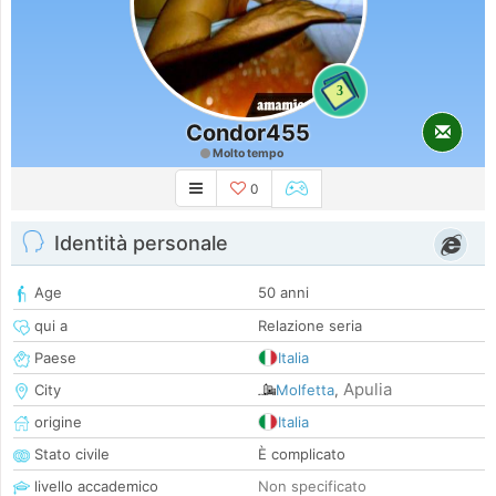
3
Condor455
Molto tempo
0
Identità personale
Age
50 anni
qui a
Relazione seria
Paese
Italia
Apulia
City
Molfetta
,
origine
Italia
Stato civile
È complicato
livello accademico
Non specificato