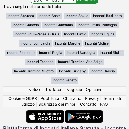
Trova single nelle aree di: Italia
Incontri Abruzzo
Incontri Aosta
Incontri Apulia
Incontri Basilicata
Incontri Calabria
Incontri Campania
Incontri Emilia-Romagna
Incontri Friuli-Venezia Giulia
Incontri Lazio
Incontri Liguria
Incontri Lombardia
Incontri Marche
Incontri Molise
Incontri Piemonte
Incontri Puglia
Incontri Sardegna
Incontri Sicilia
Incontri Toscana
Incontri Trentino-Alto Adige
Incontri Trentino-Südtirol
Incontri Tuscany
Incontri Umbria
Incontri Veneto
Notizie
|
Truffatori
|
Negozio
|
Opinioni
Cookie e GDPR
|
Pubblicità
|
Chi siamo
|
Privacy
|
Termini di
utilizzo
|
Sicurezza dei minori
|
Contatto
|
FAQ
Piattaforma di Incontri Italiana Gratuita – Incontra