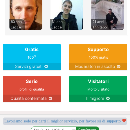
60 anni
31 anni
21 anni
Lecce
Lecce
Trinitapoli
Gratis
Supporto
%
100
100% gratis
Servizi gratuiti
Moderatori in ascolto
Serio
Visitatori
profili di qualità
Molto visitato
Qualità confermata
Il migliore
Lavoriamo sodo per darti il miglior servizio, per favore sii di supporto