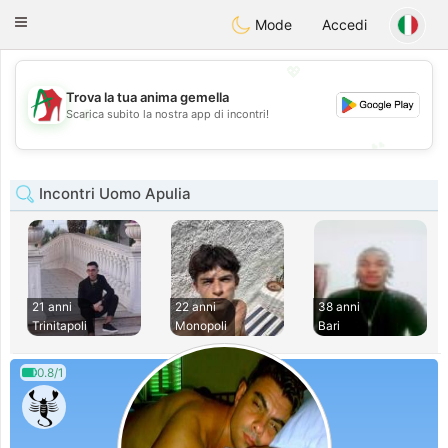
Amami
Ora
Toggle
Mode
Accedi
navigation
💖
Trova la tua anima gemella
💖
Scarica subito la nostra app di incontri!
💕
💕
Incontri Uomo Apulia
21 anni
22 anni
38 anni
Trinitapoli
Monopoli
Bari
0.8/1