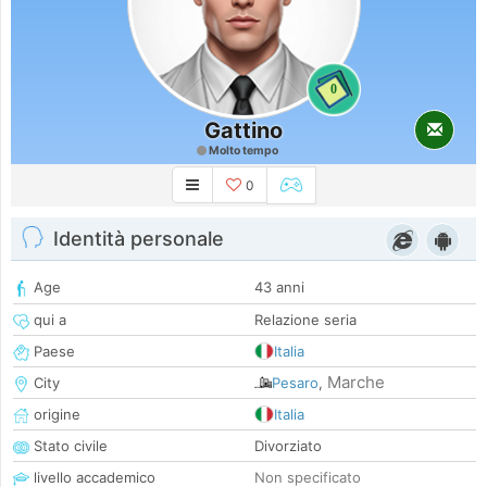
0
Gattino
Molto tempo
0
Identità personale
Age
43 anni
qui a
Relazione seria
Paese
Italia
Marche
City
Pesaro
,
origine
Italia
Stato civile
Divorziato
livello accademico
Non specificato