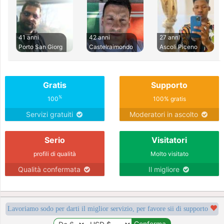
41 anni
42 anni
27 anni
Porto San Giorg
Castelraimondo
Ascoli Piceno
Gratis
Supporto
%
100
100% gratis
Servizi gratuiti
Moderatori in ascolto
Serio
Visitatori
profili di qualità
Molto visitato
Qualità confermata
Il migliore
Lavoriamo sodo per darti il miglior servizio, per favore sii di supporto