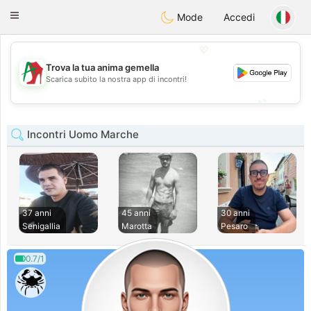
Amami
Ora
Toggle
Mode
Accedi
navigation
💖
Trova la tua anima gemella
💖
Scarica subito la nostra app di incontri!
💕
💕
Incontri Uomo Marche
37 anni
45 anni
30 anni
Senigallia
Marotta
Pesaro
0.7/1