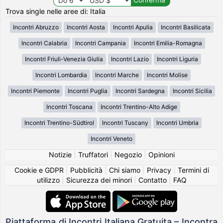
Trova single nelle aree di: Italia
Incontri Abruzzo
Incontri Aosta
Incontri Apulia
Incontri Basilicata
Incontri Calabria
Incontri Campania
Incontri Emilia-Romagna
Incontri Friuli-Venezia Giulia
Incontri Lazio
Incontri Liguria
Incontri Lombardia
Incontri Marche
Incontri Molise
Incontri Piemonte
Incontri Puglia
Incontri Sardegna
Incontri Sicilia
Incontri Toscana
Incontri Trentino-Alto Adige
Incontri Trentino-Südtirol
Incontri Tuscany
Incontri Umbria
Incontri Veneto
Notizie
|
Truffatori
|
Negozio
|
Opinioni
Cookie e GDPR
|
Pubblicità
|
Chi siamo
|
Privacy
|
Termini di
utilizzo
|
Sicurezza dei minori
|
Contatto
|
FAQ
Piattaforma di Incontri Italiana Gratuita – Incontra