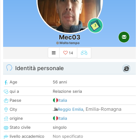
3
Mec03
Molto tempo
14
Identità personale
Age
56 anni
qui a
Relazione seria
Paese
Italia
Emilia-Romagna
City
Reggio Emilia
,
origine
Italia
Stato civile
singolo
livello accademico
Non specificato