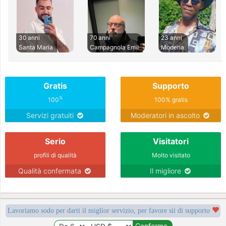
30 anni
70 anni
23 anni
Santa Maria
Campagnola Emil
Modena
Gratis
Supporto
%
100
100% gratis
Servizi gratuiti
Moderatori in ascolto
Serio
Visitatori
profili di qualità
Molto visitato
Qualità confermata
Il migliore
Lavoriamo sodo per darti il miglior servizio, per favore sii di supporto