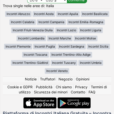
Trova single nelle aree di: Italia
Incontri Abruzzo
Incontri Aosta
Incontri Apulia
Incontri Basilicata
Incontri Calabria
Incontri Campania
Incontri Emilia-Romagna
Incontri Friuli-Venezia Giulia
Incontri Lazio
Incontri Liguria
Incontri Lombardia
Incontri Marche
Incontri Molise
Incontri Piemonte
Incontri Puglia
Incontri Sardegna
Incontri Sicilia
Incontri Toscana
Incontri Trentino-Alto Adige
Incontri Trentino-Südtirol
Incontri Tuscany
Incontri Umbria
Incontri Veneto
Notizie
|
Truffatori
|
Negozio
|
Opinioni
Cookie e GDPR
|
Pubblicità
|
Chi siamo
|
Privacy
|
Termini di
utilizzo
|
Sicurezza dei minori
|
Contatto
|
FAQ
Piattaforma di Incontri Italiana Gratuita – Incontra