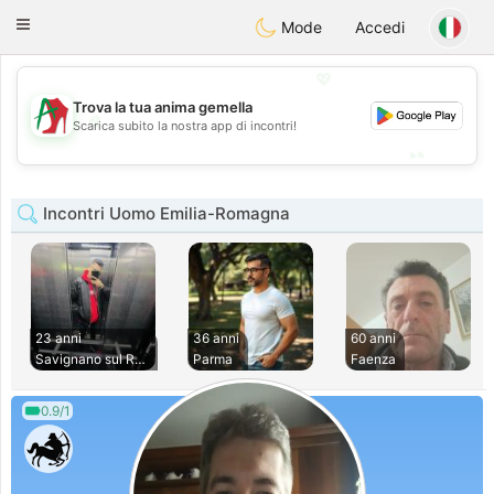
Amami
Ora
Toggle
Mode
Accedi
navigation
💖
Trova la tua anima gemella
💖
Scarica subito la nostra app di incontri!
💕
💕
Incontri Uomo Emilia-Romagna
23 anni
36 anni
60 anni
Savignano sul Rubi
Parma
Faenza
0.9/1