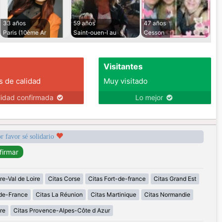
33 años
59 años
47 años
Paris (10ème Ar
Saint-ouen-l au
Cesson
Visitantes
s de calidad
Muy visitado
lidad confirmada
Lo mejor
r favor sé solidario
re-Val de Loire
Citas Corse
Citas Fort-de-france
Citas Grand Est
-de-France
Citas La Réunion
Citas Martinique
Citas Normandie
re
Citas Provence-Alpes-Côte d Azur