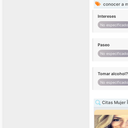
conocer a m
Intereses
No especificad
Paseo
No especificad
Tomar alcohol?
No especificad
Citas Mujer 