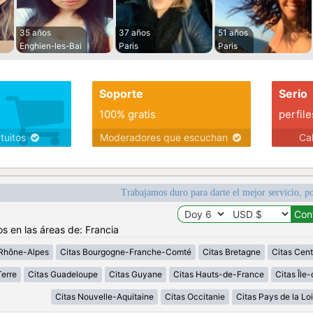
35 años
37 años
51 años
Enghien-les-Bai
Paris
Paris
Soporte
Serio
100% gratis
perfile
atuitos
Moderadores que escuchan
Ca
Trabajamos duro para darte el mejor servicio, po
os en las áreas de: Francia
Rhône-Alpes
Citas Bourgogne-Franche-Comté
Citas Bretagne
Citas Cent
erre
Citas Guadeloupe
Citas Guyane
Citas Hauts-de-France
Citas Île
Citas Nouvelle-Aquitaine
Citas Occitanie
Citas Pays de la Loi