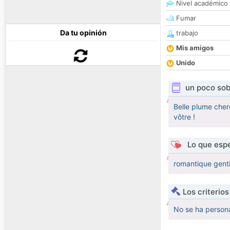
Nivel académico
Fumar
Da tu opinión
trabajo
Mis amigos
Unido
un poco sob
Belle plume cher
vôtre !
Lo que espe
romantique gentil
Los criterio
No se ha persona