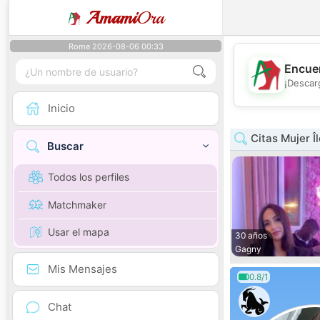
Amami
Ora
Rome 2026-08-06 00:33
Encuen
¡Descar
Inicio
Citas Mujer Î
Buscar
Todos los perfiles
Matchmaker
Usar el mapa
30 años
Gagny
Mis Mensajes
0.8/1
Chat