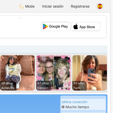
Mode
Iniciar sesión
Registrarse
💕
💖
29 años
47 años
35 años
Acheville
Cesson
Paris
última conexión
Mucho tiempo