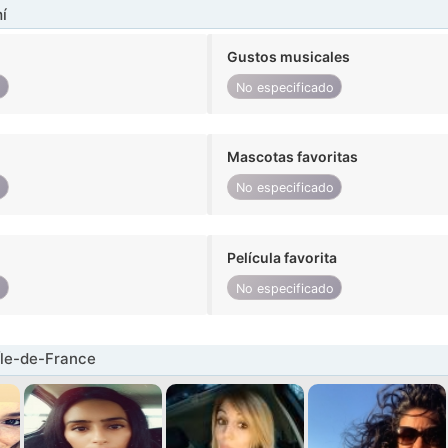
í
Gustos musicales
o
No especificado
Mascotas favoritas
o
No especificado
Película favorita
o
No especificado
Île-de-France