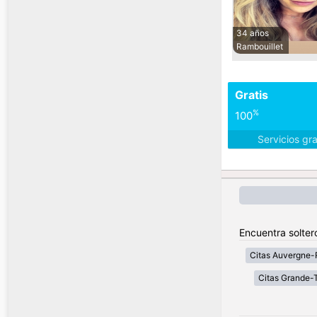
34 años
Rambouillet
Gratis
%
100
Servicios gr
Encuentra solter
Citas Auvergne-
Citas Grande-T