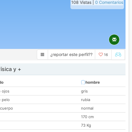
108 Vistas |
0 Comentarios
¿reportar este perfil??
16
ísica y +
do
hombre
e ojos
gris
e pelo
rubia
 cuerpo
normal
170 cm
73 Kg