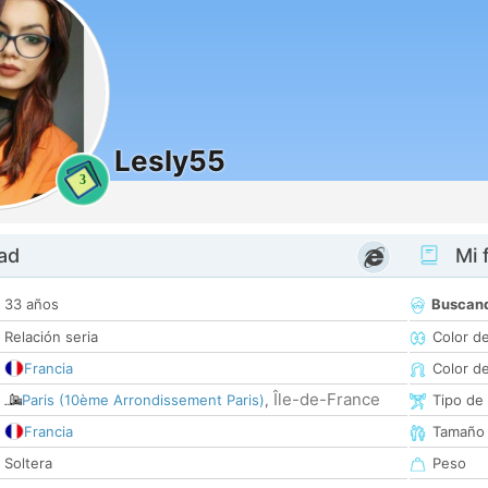
Lesly55
3
dad
Mi f
33 años
Buscan
Relación seria
Color d
Francia
Color d
Île-de-France
Paris (10ème Arrondissement Paris)
,
Tipo de
Francia
Tamaño
Soltera
Peso