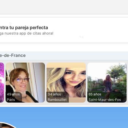
💖
tra tu pareja perfecta
ga nuestra app de citas ahora!
💕
le-de-France
49 años
34 años
65 años
Paris
Rambouillet
Saint-Maur-des-Fos