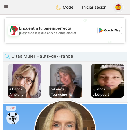
Amami
Ora
Toggle
Mode
Iniciar sesión
navigation
💖
Encuentra tu pareja perfecta
💖
¡Descarga nuestra app de citas ahora!
💕
💕
Citas Mujer Hauts-de-France
41 años
54 años
56 años
Ambleny
Tourcoing
Libercourt
0/1