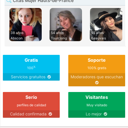
Citas Mujer Hauts-de-France
38 años
54 años
55 años
Abscon
Tourcoing
Beauvais
Gratis
Soporte
%
100
100% gratis
Servicios gratuitos
Moderadores que escuchan
Serio
Visitantes
perfiles de calidad
Muy visitado
Calidad confirmada
Lo mejor