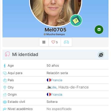
3
Mel0705
Mucho tiempo
5
Mi identidad
Age
50 años
Aquí para
Relación seria
País
Francia
Hauts-de-France
City
Lille
,
Origin
Francia
Estado civil
Soltera
Nivel académico
No especificado