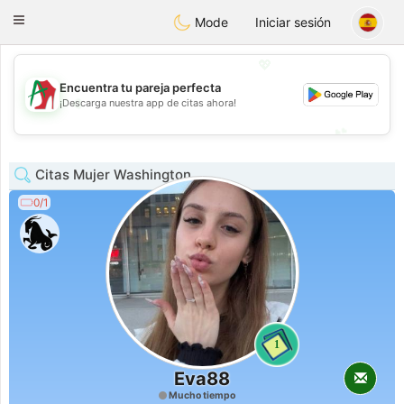
Amami
Ora
Toggle
Mode
Iniciar sesión
navigation
💖
Encuentra tu pareja perfecta
💖
¡Descarga nuestra app de citas ahora!
💕
💕
Citas Mujer Washington
0/1
1
Eva88
Mucho tiempo