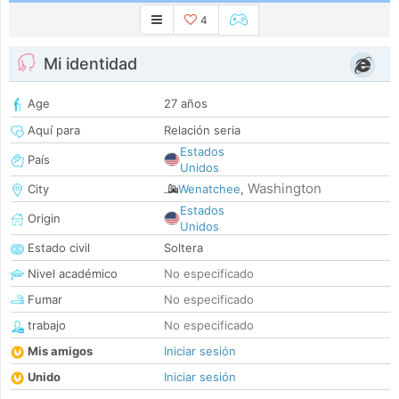
4
Mi identidad
Age
27 años
Aquí para
Relación seria
Estados
País
Unidos
Washington
City
Wenatchee
,
Estados
Origin
Unidos
Estado civil
Soltera
Nivel académico
No especificado
Fumar
No especificado
trabajo
No especificado
Mis amigos
Iniciar sesión
Unido
Iniciar sesión