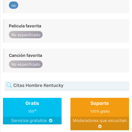
no
Película favorita
No especificado
Canción favorita
No especificado
Citas Hombre Kentucky
Gratis
Soporte
%
100
100% gratis
Servicios gratuitos
Moderadores que escuchan