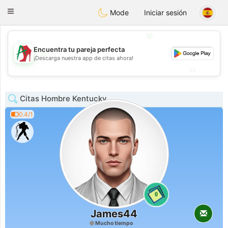
Amami
Ora
Toggle
Mode
Iniciar sesión
navigation
💖
Encuentra tu pareja perfecta
💖
¡Descarga nuestra app de citas ahora!
💕
💕
Citas Hombre Kentucky
0.4/1
0
James44
Mucho tiempo