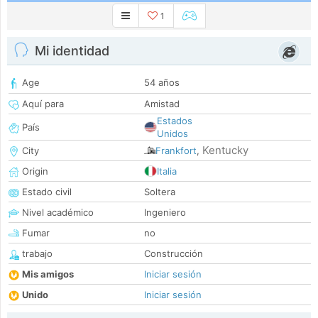
1
Mi identidad
Age
54 años
Aquí para
Amistad
Estados
País
Unidos
Kentucky
City
Frankfort
,
Origin
Italia
Estado civil
Soltera
Nivel académico
Ingeniero
Fumar
no
trabajo
Construcción
Mis amigos
Iniciar sesión
Unido
Iniciar sesión