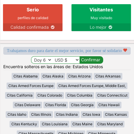
Serio
Visitantes
perfiles de calidad
Muy visitado
Calidad confirmada
Lo mejor
Trabajamos duro para darte el mejor servicio, por favor sé solidario
Encuentra solteros en las áreas de: Estados Unidos
Citas Alabama
Citas Alaska
Citas Arizona
Citas Arkansas
Citas Armed Forces Europe
Citas Armed Forces Europe, Middle East,
Citas California
Citas Colorado
Citas Columbia
Citas Connecticut
Citas Delaware
Citas Florida
Citas Georgia
Citas Hawaii
Citas Idaho
Citas Illinois
Citas Indiana
Citas Iowa
Citas Kansas
Citas Kentucky
Citas Louisiana
Citas Maine
Citas Maryland
Citas Massachusetts
Citas Michigan
Citas Minnesota