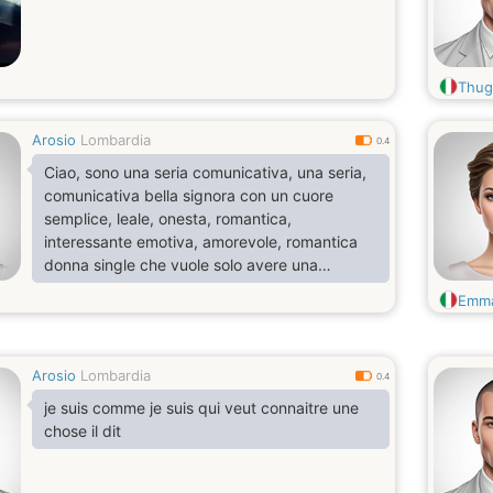
Thug
Arosio
Lombardia
0.4
Ciao, sono una seria comunicativa, una seria,
comunicativa bella signora con un cuore
semplice, leale, onesta, romantica,
interessante emotiva, amorevole, romantica
donna single che vuole solo avere una
relazione seria con un uomo carino e gentile.
Emm
Arosio
Lombardia
0.4
je suis comme je suis qui veut connaitre une
chose il dit