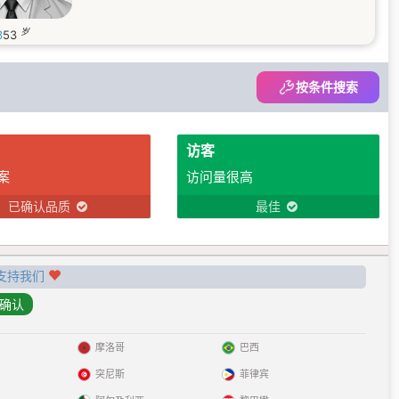
岁
3
53
按条件搜索
访客
案
访问量很高
已确认品质
最佳
支持我们
摩洛哥
巴西
突尼斯
菲律宾