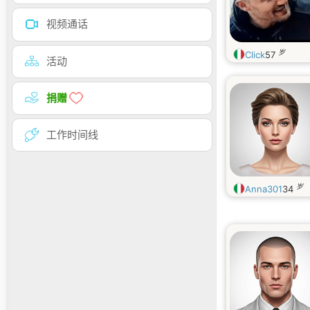
视频通话
岁
Click
57
活动
捐赠
工作时间线
岁
Anna301
34