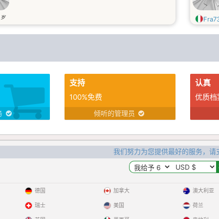
岁
0
Fra7
支持
认真
100%免费
优质档
务
倾听的管理员
我们努力为您提供最好的服务，请
德国
加拿大
澳大利亚
瑞士
美国
荷兰