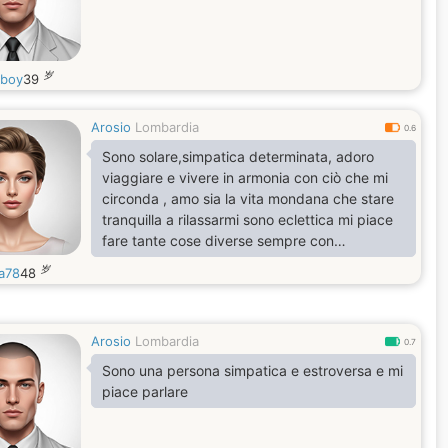
岁
boy
39
Arosio
Lombardia
0.6
Sono solare,simpatica determinata, adoro
viaggiare e vivere in armonia con ciò che mi
circonda , amo sia la vita mondana che stare
tranquilla a rilassarmi sono eclettica mi piace
fare tante cose diverse sempre con
entusiasmo !
岁
a78
48
Arosio
Lombardia
0.7
Sono una persona simpatica e estroversa e mi
piace parlare