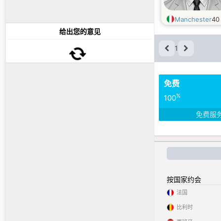
Manchester
4
给出您的意见
1
免费
%
100
免费服
按国家约会
法国
比利时