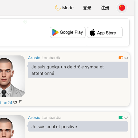
Mode
登录
注册
💖
💕
Arosio
Lombardia
0.4
Je suis quelqu’un de drôle sympa et
attentionné
岁
tino24
33
Arosio
Lombardia
0.7
Je suis cool et positive