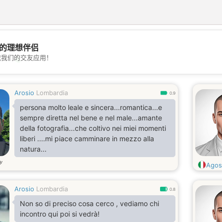
的理想伴侣
载我们的交友应用！
💖
💕
Arosio
Lombardia
0.9
persona molto leale e sincera...romantica...e
sempre diretta nel bene e nel male...amante
della fotografia...che coltivo nei miei momenti
liberi ....mi piace camminare in mezzo alla
natura...
岁
Agos
Arosio
Lombardia
0.8
Non so di preciso cosa cerco , vediamo chi
incontro qui poi si vedrà!