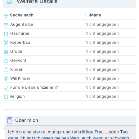
Weitere Details
Suche nach
Mann
Augenfarbe
Nicht angegeben
Haarfarbe
Nicht angegeben
Körperbau
Nicht angegeben
Größe
Nicht angegeben
Gewicht
Nicht angegeben
Kinder
Nicht angegeben
Will Kinder
Nicht angegeben
Für die Liebe umziehen?
Nicht angegeben
Religion
Nicht angegeben
Über mich
Ich bin eine starke, mutige und tatkräftige Frau. Jeden Tag
gehe ich entschlossen meinen Weg, auch wenn er schwierig