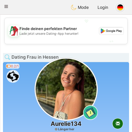
Amami
Ora
Toggle
Mode
Login
navigation
💖
Finde deinen perfekten Partner
💖
Lade jetzt unsere Dating-App herunter!
💕
💕
Dating Frau in Hessen
0.2/1
1
Aurelie134
Länger her