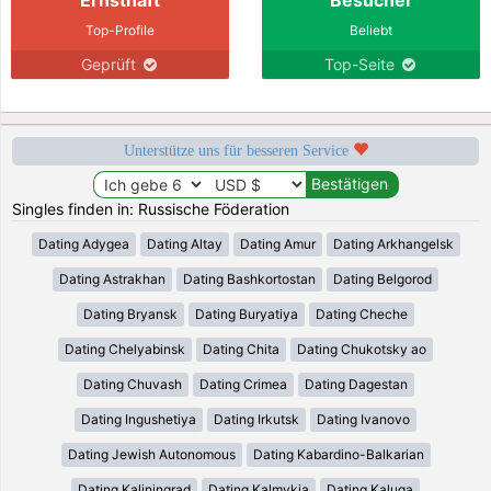
Top-Profile
Beliebt
Geprüft
Top-Seite
Unterstütze uns für besseren Service
Singles finden in: Russische Föderation
Dating Adygea
Dating Altay
Dating Amur
Dating Arkhangelsk
Dating Astrakhan
Dating Bashkortostan
Dating Belgorod
Dating Bryansk
Dating Buryatiya
Dating Cheche
Dating Chelyabinsk
Dating Chita
Dating Chukotsky ao
Dating Chuvash
Dating Crimea
Dating Dagestan
Dating Ingushetiya
Dating Irkutsk
Dating Ivanovo
Dating Jewish Autonomous
Dating Kabardino-Balkarian
Dating Kaliningrad
Dating Kalmykia
Dating Kaluga