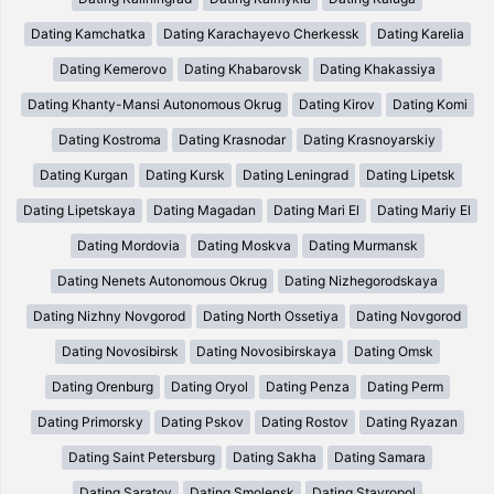
Dating Kamchatka
Dating Karachayevo Cherkessk
Dating Karelia
Dating Kemerovo
Dating Khabarovsk
Dating Khakassiya
Dating Khanty-Mansi Autonomous Okrug
Dating Kirov
Dating Komi
Dating Kostroma
Dating Krasnodar
Dating Krasnoyarskiy
Dating Kurgan
Dating Kursk
Dating Leningrad
Dating Lipetsk
Dating Lipetskaya
Dating Magadan
Dating Mari El
Dating Mariy El
Dating Mordovia
Dating Moskva
Dating Murmansk
Dating Nenets Autonomous Okrug
Dating Nizhegorodskaya
Dating Nizhny Novgorod
Dating North Ossetiya
Dating Novgorod
Dating Novosibirsk
Dating Novosibirskaya
Dating Omsk
Dating Orenburg
Dating Oryol
Dating Penza
Dating Perm
Dating Primorsky
Dating Pskov
Dating Rostov
Dating Ryazan
Dating Saint Petersburg
Dating Sakha
Dating Samara
Dating Saratov
Dating Smolensk
Dating Stavropol