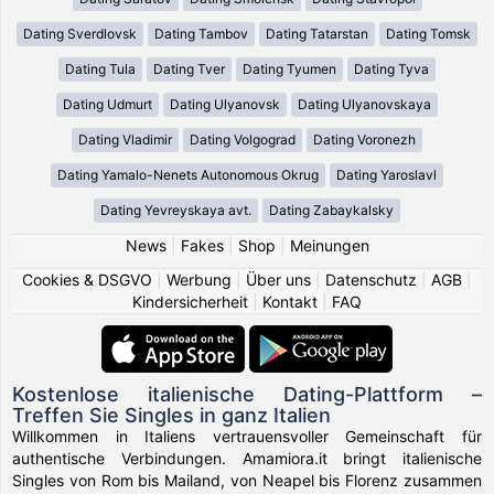
Dating Sverdlovsk
Dating Tambov
Dating Tatarstan
Dating Tomsk
Dating Tula
Dating Tver
Dating Tyumen
Dating Tyva
Dating Udmurt
Dating Ulyanovsk
Dating Ulyanovskaya
Dating Vladimir
Dating Volgograd
Dating Voronezh
Dating Yamalo-Nenets Autonomous Okrug
Dating Yaroslavl
Dating Yevreyskaya avt.
Dating Zabaykalsky
News
|
Fakes
|
Shop
|
Meinungen
Cookies & DSGVO
|
Werbung
|
Über uns
|
Datenschutz
|
AGB
|
Kindersicherheit
|
Kontakt
|
FAQ
Kostenlose italienische Dating-Plattform –
Treffen Sie Singles in ganz Italien
Willkommen in Italiens vertrauensvoller Gemeinschaft für
authentische Verbindungen. Amamiora.it bringt italienische
Singles von Rom bis Mailand, von Neapel bis Florenz zusammen