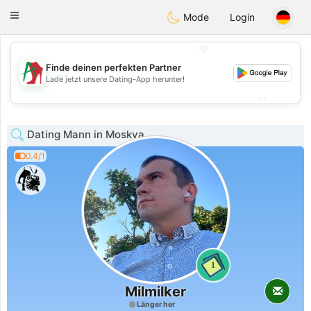
Amami
Ora
Toggle
Mode
Login
navigation
💖
Finde deinen perfekten Partner
💖
Lade jetzt unsere Dating-App herunter!
💕
💕
Dating Mann in Moskva
0.4/1
1
Milmilker
Länger her