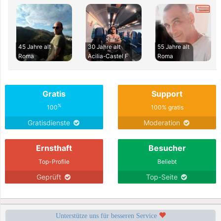
45 Jahre alt
30 Jahre alt
55 Jahre alt
Roma
Acilia-Castel F
Roma
Gratis
Support
%
100
100% gratis
Gratisdienste
Moderation
Ernsthaft
Besucher
Top-Profile
Beliebt
Geprüft
Top-Seite
Unterstütze uns für besseren Service