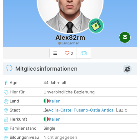
0
Alex82rm
Länger her
0
Mitgliedsinformationen
Age
44 Jahre alt
Hier für
Unverbindliche Beziehung
Land
Italien
Lazio
Stadt
Acilia-Castel Fusano-Ostia Antica
,
Herkunft
Italien
Familienstand
Single
Bildungsniveau
Nicht angegeben