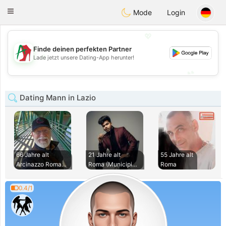
Amami
Ora
Toggle
Mode
Login
navigation
💖
Finde deinen perfekten Partner
💖
Lade jetzt unsere Dating-App herunter!
💕
💕
Dating Mann in Lazio
66 Jahre alt
21 Jahre alt
55 Jahre alt
Arcinazzo Romano
Roma (Municipio Ro
Roma
0.4/1