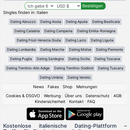
Singles finden in: Italien
Dating Abruzzo
Dating Aosta
Dating Apulia
Dating Basilicata
Dating Calabria
Dating Campania
Dating Emilia-Romagna
Dating Friuli-Venezia Giulia
Dating Lazio
Dating Liguria
Dating Lombardia
Dating Marche
Dating Molise
Dating Piemonte
Dating Puglia
Dating Sardegna
Dating Sicilia
Dating Toscana
Dating Trentino-Alto Adige
Dating Trentino-Südtirol
Dating Tuscany
Dating Umbria
Dating Veneto
News
|
Fakes
|
Shop
|
Meinungen
Cookies & DSGVO
|
Werbung
|
Über uns
|
Datenschutz
|
AGB
|
Kindersicherheit
|
Kontakt
|
FAQ
Kostenlose italienische Dating-Plattform –