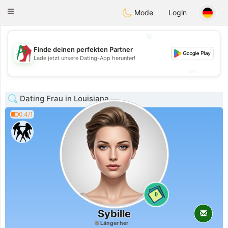
Amami
Ora
Toggle
Mode
Login
navigation
💖
Finde deinen perfekten Partner
💖
Lade jetzt unsere Dating-App herunter!
💕
💕
Dating Frau in Louisiana
0.4/1
0
Sybille
Länger her