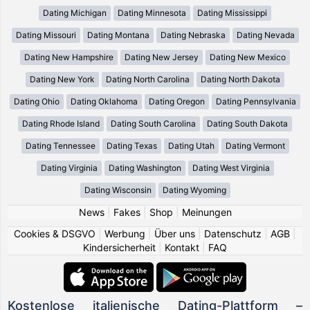
Dating Michigan
Dating Minnesota
Dating Mississippi
Dating Missouri
Dating Montana
Dating Nebraska
Dating Nevada
Dating New Hampshire
Dating New Jersey
Dating New Mexico
Dating New York
Dating North Carolina
Dating North Dakota
Dating Ohio
Dating Oklahoma
Dating Oregon
Dating Pennsylvania
Dating Rhode Island
Dating South Carolina
Dating South Dakota
Dating Tennessee
Dating Texas
Dating Utah
Dating Vermont
Dating Virginia
Dating Washington
Dating West Virginia
Dating Wisconsin
Dating Wyoming
News
|
Fakes
|
Shop
|
Meinungen
Cookies & DSGVO
|
Werbung
|
Über uns
|
Datenschutz
|
AGB
|
Kindersicherheit
|
Kontakt
|
FAQ
Kostenlose italienische Dating-Plattform –