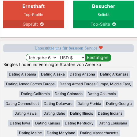
Ernsthaft
Besucher
Top-Profile
Beliebt
Geprüft
Top-Seite
Unterstütze uns für besseren Service
Singles finden in: Vereinigte Staaten von Amerika
Dating Alabama
Dating Alaska
Dating Arizona
Dating Arkansas
Dating Armed Forces Europe
Dating Armed Forces Europe, Middle East,
Dating California
Dating Colorado
Dating Columbia
Dating Connecticut
Dating Delaware
Dating Florida
Dating Georgia
Dating Hawaii
Dating Idaho
Dating Illinois
Dating Indiana
Dating Iowa
Dating Kansas
Dating Kentucky
Dating Louisiana
Dating Maine
Dating Maryland
Dating Massachusetts