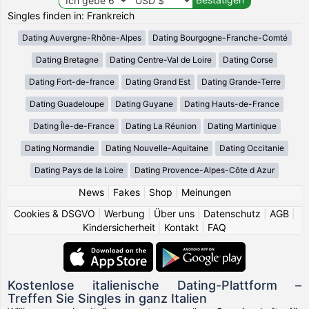
Singles finden in: Frankreich
Dating Auvergne-Rhône-Alpes
Dating Bourgogne-Franche-Comté
Dating Bretagne
Dating Centre-Val de Loire
Dating Corse
Dating Fort-de-france
Dating Grand Est
Dating Grande-Terre
Dating Guadeloupe
Dating Guyane
Dating Hauts-de-France
Dating Île-de-France
Dating La Réunion
Dating Martinique
Dating Normandie
Dating Nouvelle-Aquitaine
Dating Occitanie
Dating Pays de la Loire
Dating Provence-Alpes-Côte d Azur
News
|
Fakes
|
Shop
|
Meinungen
Cookies & DSGVO
|
Werbung
|
Über uns
|
Datenschutz
|
AGB
|
Kindersicherheit
|
Kontakt
|
FAQ
Kostenlose italienische Dating-Plattform –
Treffen Sie Singles in ganz Italien