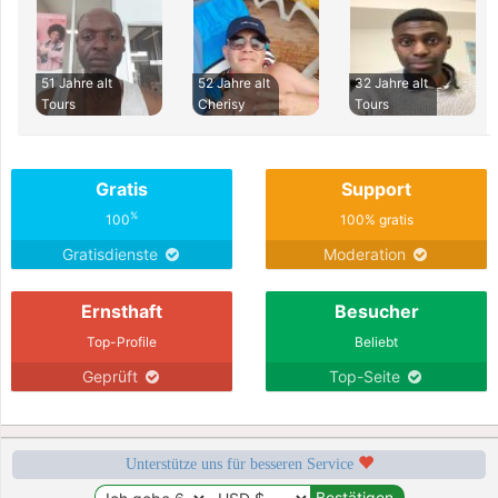
51 Jahre alt
52 Jahre alt
32 Jahre alt
Tours
Cherisy
Tours
Gratis
Support
%
100
100% gratis
Gratisdienste
Moderation
Ernsthaft
Besucher
Top-Profile
Beliebt
Geprüft
Top-Seite
Unterstütze uns für besseren Service