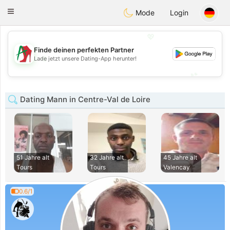
Amami
Ora
Toggle
Mode
Login
navigation
💖
Finde deinen perfekten Partner
💖
Lade jetzt unsere Dating-App herunter!
💕
💕
Dating Mann in Centre-Val de Loire
51 Jahre alt
32 Jahre alt
45 Jahre alt
Tours
Tours
Valencay
0.6/1