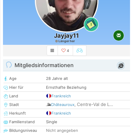
1
Jayjay11
Länger her
4
Mitgliedsinformationen
Age
28 Jahre alt
Hier für
Ernsthafte Beziehung
Land
Frankreich
Centre-Val de L...
Stadt
Châteauroux
,
Herkunft
Frankreich
Familienstand
Single
Bildungsniveau
Nicht angegeben