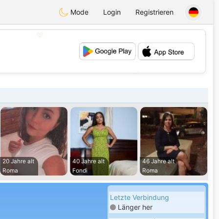
Mode
Login
Registrieren
💖
💕
20 Jahre alt
40 Jahre alt
46 Jahre alt
Roma
Fondi
Roma
Letzte Verbindung
Länger her