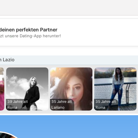
deinen perfekten Partner
💖
tzt unsere Dating-App herunter!
💕
n Lazio
39 Jahre alt
35 Jahre alt
35 Jahre alt
Roma
Lariano
Roma