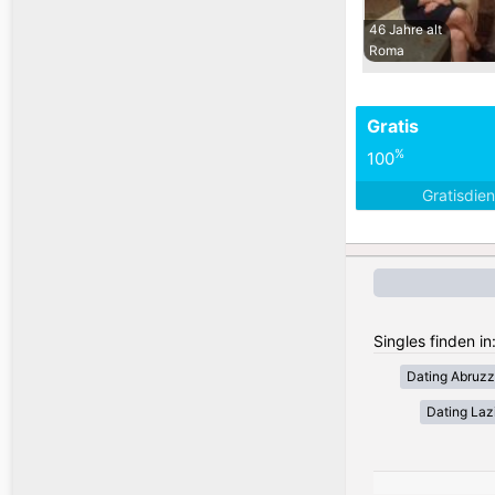
46 Jahre alt
Roma
Gratis
%
100
Gratisdie
Singles finden in:
Dating Abruz
Dating Laz