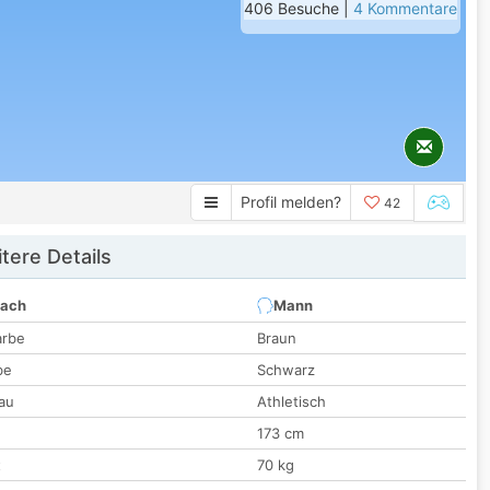
406 Besuche |
4 Kommentare
Profil melden?
42
tere Details
nach
Mann
arbe
Braun
be
Schwarz
au
Athletisch
173 cm
t
70 kg