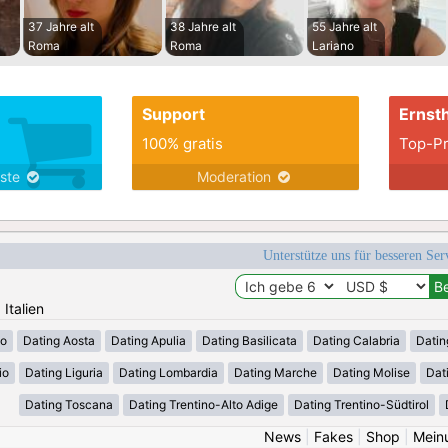
37 Jahre alt
38 Jahre alt
55 Jahre alt
Roma
Roma
Lariano
Support
Ernsth
100% gratis
Top-Pr
nste
Moderation
Unterstütze uns für besseren Se
 Italien
zo
Dating Aosta
Dating Apulia
Dating Basilicata
Dating Calabria
Datin
io
Dating Liguria
Dating Lombardia
Dating Marche
Dating Molise
Dat
Dating Toscana
Dating Trentino-Alto Adige
Dating Trentino-Südtirol
News
|
Fakes
|
Shop
|
Mein