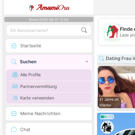
Amami
Ora
Rome 2026-08-07 12:54
Finde 
Lade je
Startseite
Dating Frau i
Suchen
Alle Profile
Partnervermittlung
Karte verwenden
31 Jahre alt
Viterbo
Meine Nachrichten
0.7/1
Chat