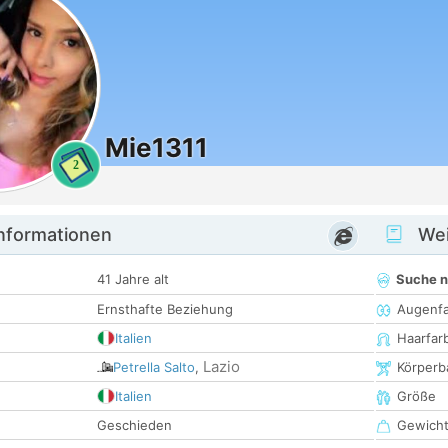
Mie1311
2
informationen
Wei
41 Jahre alt
Suche 
Ernsthafte Beziehung
Augenf
Italien
Haarfar
Lazio
Petrella Salto
,
Körperb
Italien
Größe
Geschieden
Gewich