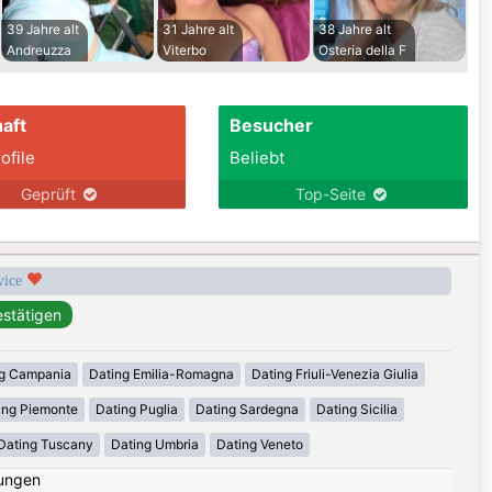
39 Jahre alt
31 Jahre alt
38 Jahre alt
Andreuzza
Viterbo
Osteria della F
aft
Besucher
ofile
Beliebt
Geprüft
Top-Seite
rvice
g Campania
Dating Emilia-Romagna
Dating Friuli-Venezia Giulia
ing Piemonte
Dating Puglia
Dating Sardegna
Dating Sicilia
Dating Tuscany
Dating Umbria
Dating Veneto
ungen