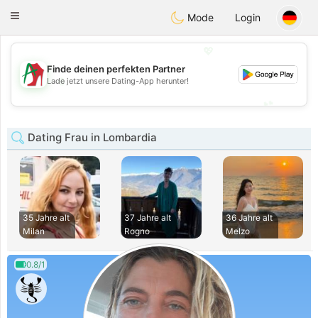
Amami
Ora
Toggle
Mode
Login
navigation
💖
Finde deinen perfekten Partner
💖
Lade jetzt unsere Dating-App herunter!
💕
💕
Dating Frau in Lombardia
35 Jahre alt
37 Jahre alt
36 Jahre alt
Milan
Rogno
Melzo
0.8/1