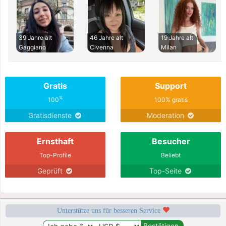
39 Jahre alt
46 Jahre alt
19 Jahre alt
Gaggiano
Civenna
Milan
Gratis
Support
%
100
100% gratis
Gratisdienste
Moderation
Ernsthaft
Besucher
Top-Profile
Beliebt
Geprüft
Top-Seite
Unterstütze uns für besseren Service