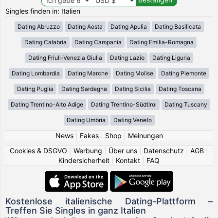
Singles finden in: Italien
Dating Abruzzo
Dating Aosta
Dating Apulia
Dating Basilicata
Dating Calabria
Dating Campania
Dating Emilia-Romagna
Dating Friuli-Venezia Giulia
Dating Lazio
Dating Liguria
Dating Lombardia
Dating Marche
Dating Molise
Dating Piemonte
Dating Puglia
Dating Sardegna
Dating Sicilia
Dating Toscana
Dating Trentino-Alto Adige
Dating Trentino-Südtirol
Dating Tuscany
Dating Umbria
Dating Veneto
News
|
Fakes
|
Shop
|
Meinungen
Cookies & DSGVO
|
Werbung
|
Über uns
|
Datenschutz
|
AGB
|
Kindersicherheit
|
Kontakt
|
FAQ
Kostenlose italienische Dating-Plattform –
Treffen Sie Singles in ganz Italien