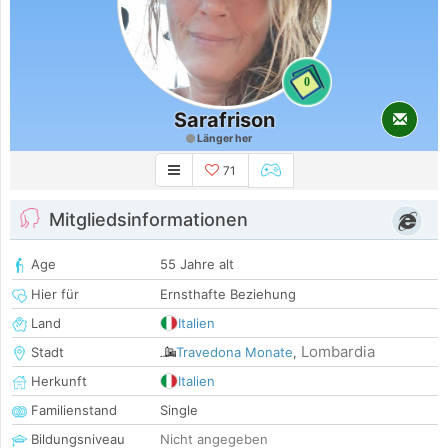
0
Sarafrison
Länger her
71
Mitgliedsinformationen
Age
55 Jahre alt
Hier für
Ernsthafte Beziehung
Land
Italien
Lombardia
Stadt
Travedona Monate
,
Herkunft
Italien
Familienstand
Single
Bildungsniveau
Nicht angegeben