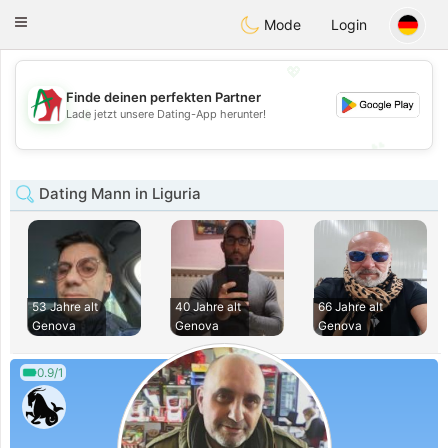
Amami
Ora
Toggle
Mode
Login
navigation
💖
Finde deinen perfekten Partner
💖
Lade jetzt unsere Dating-App herunter!
💕
💕
Dating Mann in Liguria
53 Jahre alt
40 Jahre alt
66 Jahre alt
Genova
Genova
Genova
0.9/1