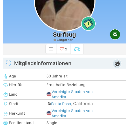
1
Surfbug
Länger her
2
Mitgliedsinformationen
Age
60 Jahre alt
Hier für
Ernsthafte Beziehung
Vereinigte Staaten von
Land
Amerika
California
Stadt
Santa Rosa
,
Vereinigte Staaten von
Herkunft
Amerika
Familienstand
Single