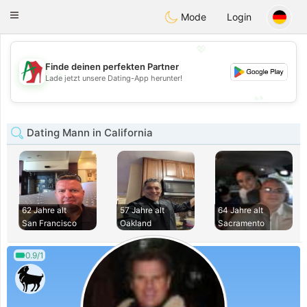
Amami
Ora
Toggle
Mode
Login
navigation
💖
Finde deinen perfekten Partner
💖
Lade jetzt unsere Dating-App herunter!
💕
💕
Dating Mann in California
62 Jahre alt
57 Jahre alt
64 Jahre alt
San Francisco
Oakland
Sacramento
0.9/1