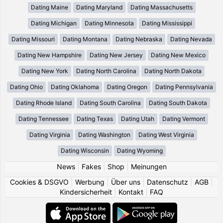
Dating Maine
Dating Maryland
Dating Massachusetts
Dating Michigan
Dating Minnesota
Dating Mississippi
Dating Missouri
Dating Montana
Dating Nebraska
Dating Nevada
Dating New Hampshire
Dating New Jersey
Dating New Mexico
Dating New York
Dating North Carolina
Dating North Dakota
Dating Ohio
Dating Oklahoma
Dating Oregon
Dating Pennsylvania
Dating Rhode Island
Dating South Carolina
Dating South Dakota
Dating Tennessee
Dating Texas
Dating Utah
Dating Vermont
Dating Virginia
Dating Washington
Dating West Virginia
Dating Wisconsin
Dating Wyoming
News
|
Fakes
|
Shop
|
Meinungen
Cookies & DSGVO
|
Werbung
|
Über uns
|
Datenschutz
|
AGB
|
Kindersicherheit
|
Kontakt
|
FAQ