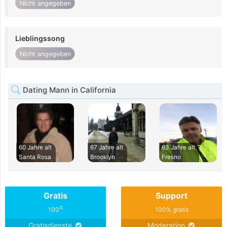
Nicht angegeben
Lieblingssong
Nicht angegeben
Dating Mann in California
60 Jahre alt
67 Jahre alt
63 Jahre alt
Santa Rosa
Brooklyn
Fresno
Gratis
Support
%
100
100% gratis
Gratisdienste
Moderation