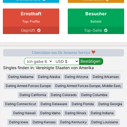
Ernsthaft
Besucher
Top-Profile
Beliebt
Geprüft
Top-Seite
Unterstütze uns für besseren Service
Singles finden in: Vereinigte Staaten von Amerika
Dating Alabama
Dating Alaska
Dating Arizona
Dating Arkansas
Dating Armed Forces Europe
Dating Armed Forces Europe, Middle East,
Dating California
Dating Colorado
Dating Columbia
Dating Connecticut
Dating Delaware
Dating Florida
Dating Georgia
Dating Hawaii
Dating Idaho
Dating Illinois
Dating Indiana
Dating Iowa
Dating Kansas
Dating Kentucky
Dating Louisiana