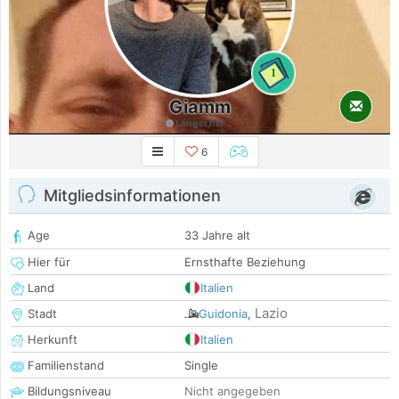
1
Giamm
Länger her
6
Mitgliedsinformationen
Age
33 Jahre alt
Hier für
Ernsthafte Beziehung
Land
Italien
Lazio
Stadt
Guidonia
,
Herkunft
Italien
Familienstand
Single
Bildungsniveau
Nicht angegeben