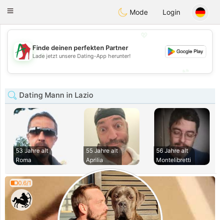
Amami
Ora
Toggle
Mode
Login
navigation
💖
Finde deinen perfekten Partner
💖
Lade jetzt unsere Dating-App herunter!
💕
💕
Dating Mann in Lazio
53 Jahre alt
55 Jahre alt
56 Jahre alt
Roma
Aprilia
Montelibretti
0.6/1