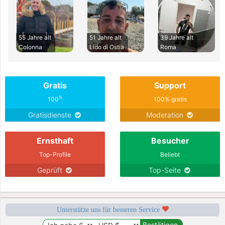
55 Jahre alt
51 Jahre alt
39 Jahre alt
Colonna
Lido di Ostia
Roma
Gratis
Support
%
100
100% gratis
Gratisdienste
Moderation
Ernsthaft
Besucher
Top-Profile
Beliebt
Geprüft
Top-Seite
Unterstütze uns für besseren Service