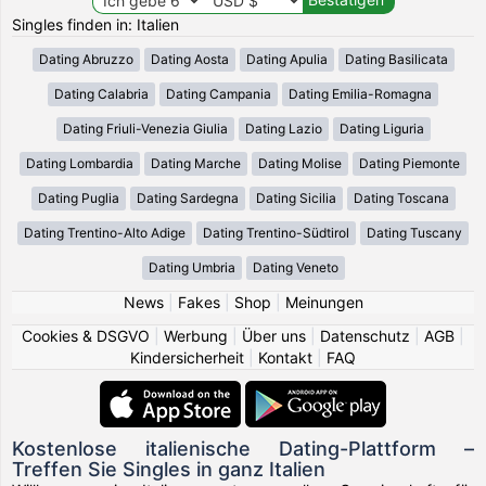
Singles finden in: Italien
Dating Abruzzo
Dating Aosta
Dating Apulia
Dating Basilicata
Dating Calabria
Dating Campania
Dating Emilia-Romagna
Dating Friuli-Venezia Giulia
Dating Lazio
Dating Liguria
Dating Lombardia
Dating Marche
Dating Molise
Dating Piemonte
Dating Puglia
Dating Sardegna
Dating Sicilia
Dating Toscana
Dating Trentino-Alto Adige
Dating Trentino-Südtirol
Dating Tuscany
Dating Umbria
Dating Veneto
News
|
Fakes
|
Shop
|
Meinungen
Cookies & DSGVO
|
Werbung
|
Über uns
|
Datenschutz
|
AGB
|
Kindersicherheit
|
Kontakt
|
FAQ
Kostenlose italienische Dating-Plattform –
Treffen Sie Singles in ganz Italien