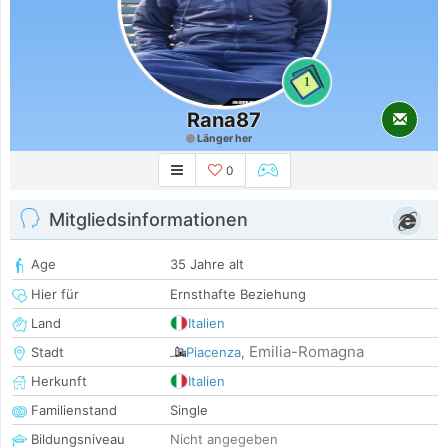
1
Rana87
Länger her
0
Mitgliedsinformationen
Age
35 Jahre alt
Hier für
Ernsthafte Beziehung
Land
Italien
Emilia-Romagna
Stadt
Piacenza
,
Herkunft
Italien
Familienstand
Single
Bildungsniveau
Nicht angegeben