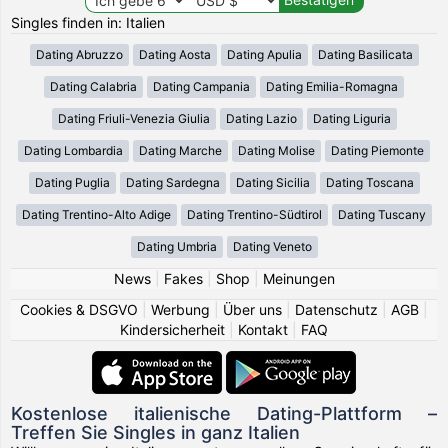
Singles finden in: Italien
Dating Abruzzo
Dating Aosta
Dating Apulia
Dating Basilicata
Dating Calabria
Dating Campania
Dating Emilia-Romagna
Dating Friuli-Venezia Giulia
Dating Lazio
Dating Liguria
Dating Lombardia
Dating Marche
Dating Molise
Dating Piemonte
Dating Puglia
Dating Sardegna
Dating Sicilia
Dating Toscana
Dating Trentino-Alto Adige
Dating Trentino-Südtirol
Dating Tuscany
Dating Umbria
Dating Veneto
News
|
Fakes
|
Shop
|
Meinungen
Cookies & DSGVO
|
Werbung
|
Über uns
|
Datenschutz
|
AGB
|
Kindersicherheit
|
Kontakt
|
FAQ
Kostenlose italienische Dating-Plattform –
Treffen Sie Singles in ganz Italien