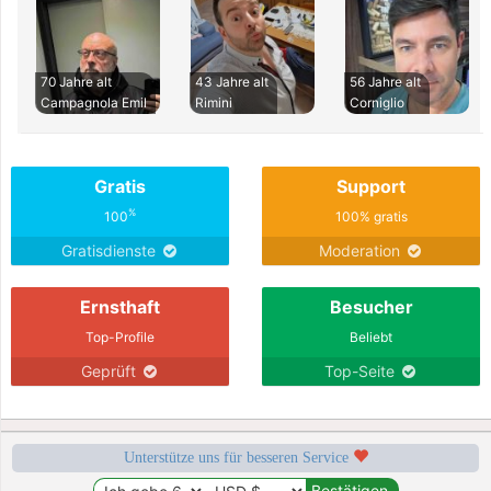
70 Jahre alt
43 Jahre alt
56 Jahre alt
Campagnola Emil
Rimini
Corniglio
Gratis
Support
%
100
100% gratis
Gratisdienste
Moderation
Ernsthaft
Besucher
Top-Profile
Beliebt
Geprüft
Top-Seite
Unterstütze uns für besseren Service