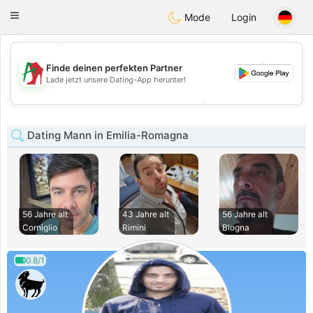
Amami
Ora
Toggle
Mode
Login
navigation
💖
💕
Finde deinen perfekten Partner
💕
Lade jetzt unsere Dating-App herunter!
💖
Dating Mann in Emilia-Romagna
56 Jahre alt
43 Jahre alt
56 Jahre alt
Corniglio
Rimini
Blogna
0.8/1