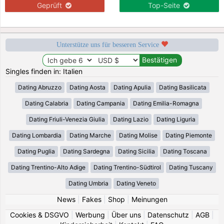
Geprüft
Top-Seite
Unterstütze uns für besseren Service
Singles finden in: Italien
Dating Abruzzo
Dating Aosta
Dating Apulia
Dating Basilicata
Dating Calabria
Dating Campania
Dating Emilia-Romagna
Dating Friuli-Venezia Giulia
Dating Lazio
Dating Liguria
Dating Lombardia
Dating Marche
Dating Molise
Dating Piemonte
Dating Puglia
Dating Sardegna
Dating Sicilia
Dating Toscana
Dating Trentino-Alto Adige
Dating Trentino-Südtirol
Dating Tuscany
Dating Umbria
Dating Veneto
News
|
Fakes
|
Shop
|
Meinungen
Cookies & DSGVO
|
Werbung
|
Über uns
|
Datenschutz
|
AGB
|