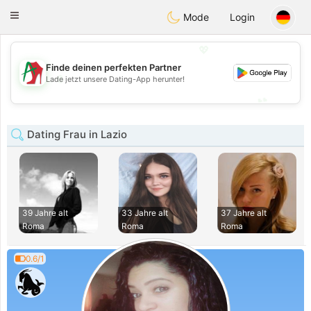
Amami
Ora
Toggle
Mode
Login
navigation
💖
Finde deinen perfekten Partner
💖
Lade jetzt unsere Dating-App herunter!
💕
💕
Dating Frau in Lazio
39 Jahre alt
33 Jahre alt
37 Jahre alt
Roma
Roma
Roma
0.6/1