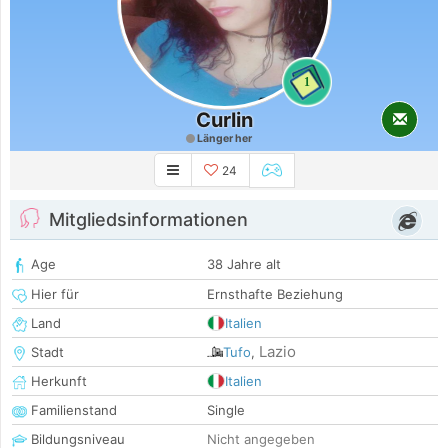
1
Curlin
Länger her
24
Mitgliedsinformationen
Age
38 Jahre alt
Hier für
Ernsthafte Beziehung
Land
Italien
Lazio
Stadt
Tufo
,
Herkunft
Italien
Familienstand
Single
Bildungsniveau
Nicht angegeben