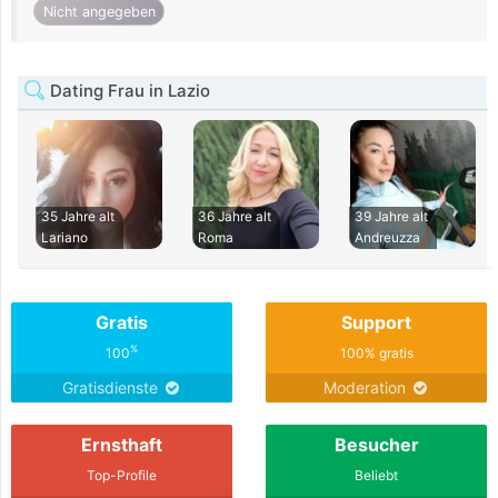
Nicht angegeben
Dating Frau in Lazio
35 Jahre alt
36 Jahre alt
39 Jahre alt
Lariano
Roma
Andreuzza
Gratis
Support
%
100
100% gratis
Gratisdienste
Moderation
Ernsthaft
Besucher
Top-Profile
Beliebt