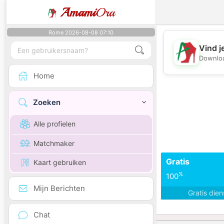
Amami
Ora
Rome 2026-08-08 07:10
Vind j
Downloa
Home
Zoeken
Alle profielen
Matchmaker
Gratis
Kaart gebruiken
%
100
Mijn Berichten
Gratis die
Chat