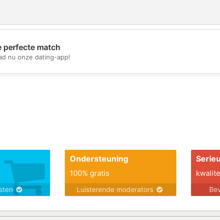
e perfecte match
d nu onze dating-app!
💖
💕
Ondersteuning
Serie
100% gratis
kwalite
nsten
Luisterende moderators
Bev