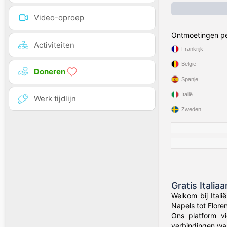
Video-oproep
Ontmoetingen pe
Activiteiten
Frankrijk
België
Doneren
Spanje
Italië
Werk tijdlijn
Zweden
Gratis Italia
Welkom bij Ital
Napels tot Flore
Ons platform vi
verbindingen waa