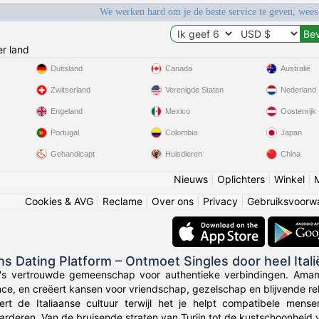
We werken hard om je de beste service te geven, wees
r land
Duitsland
Canada
Australië
Zwitserland
Verenigde Staten
Nederland
Engeland
Mexico
Oostenrijk
Portugal
Colombia
Japan
Gehandicapt
Huisdieren
China
Nieuws
|
Oplichters
|
Winkel
|
Cookies & AVG
|
Reclame
|
Over ons
|
Privacy
|
Gebruiksvoorw
ans Dating Platform – Ontmoet Singles door heel Itali
ië's vertrouwde gemeenschap voor authentieke verbindingen. Amami
nce, en creëert kansen voor vriendschap, gezelschap en blijvende rel
ert de Italiaanse cultuur terwijl het je helpt compatibele men
rderen. Van de bruisende straten van Turijn tot de kustschoonheid v