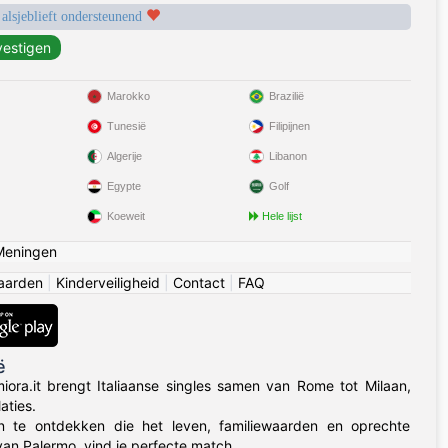
 alsjeblieft ondersteunend
Marokko
Brazilië
Tunesië
Filipijnen
Algerije
Libanon
Egypte
Golf
Koeweit
Hele lijst
Meningen
aarden
|
Kinderveiligheid
|
Contact
|
FAQ
ë
ora.it brengt Italiaanse singles samen van Rome tot Milaan,
aties.
sen te ontdekken die het leven, familiewaarden en oprechte
an Palermo, vind je perfecte match.