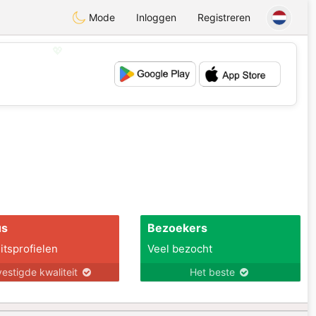
Mode
Inloggen
Registreren
💖
💕
us
Bezoekers
itsprofielen
Veel bezocht
estigde kwaliteit
Het beste