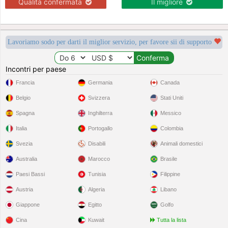
Qualità confermata
Il migliore
Lavoriamo sodo per darti il miglior servizio, per favore sii di supporto
Incontri per paese
Francia
Germania
Canada
Belgio
Svizzera
Stati Uniti
Spagna
Inghilterra
Messico
Italia
Portogallo
Colombia
Svezia
Disabili
Animali domestici
Australia
Marocco
Brasile
Paesi Bassi
Tunisia
Filippine
Austria
Algeria
Libano
Giappone
Egitto
Golfo
Cina
Kuwait
Tutta la lista