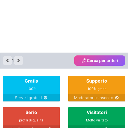
giving her sense of belonging in
everything I do in life. I am very
quiet at first but I
1
Cerca per criteri
Gratis
Supporto
%
100
100% gratis
Servizi gratuiti
Moderatori in ascolto
Serio
Visitatori
profili di qualità
Molto visitato