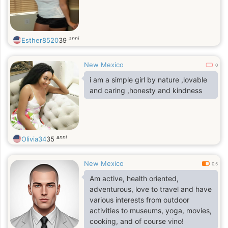
anni
Esther8520
39
New Mexico
0
i am a simple girl by nature ,lovable
and caring ,honesty and kindness
anni
Olivia34
35
New Mexico
0.5
Am active, health oriented,
adventurous, love to travel and have
various interests from outdoor
activities to museums, yoga, movies,
cooking, and of course vino!