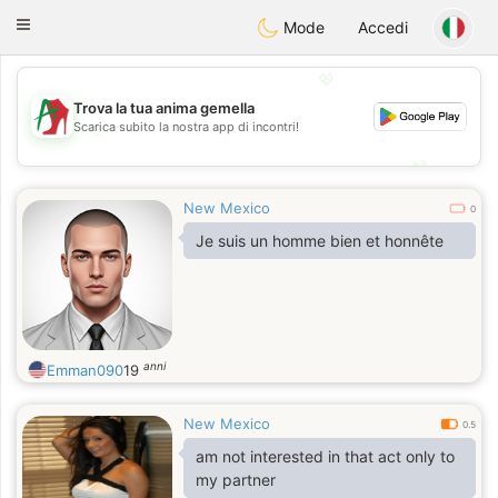
Amami
Ora
Toggle
Mode
Accedi
navigation
💖
Trova la tua anima gemella
💖
Scarica subito la nostra app di incontri!
💕
💕
New Mexico
0
Je suis un homme bien et honnête
anni
Emman090
19
New Mexico
0.5
am not interested in that act only to
my partner