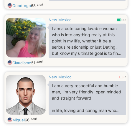
anni
Goodtogo
68
New Mexico
0.8
I am a cute caring lovable woman
who is into anything really at this
point in my life, whether it be a
serious relationship or just Dating,
but know my ultimate goal is to find
a mate though.
anni
Claudiame
51
New Mexico
0
I am a very respectful and humble
man, I'm very friendly, open minded
and straight forward
in life, loving and caring man who
knows how to take very good care
anni
Miguel
66
of a woman especially