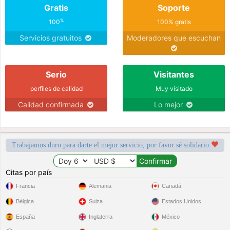
Gratis
Soporte
%
100
100% gratis
Servicios gratuitos
Moderadores que escuchan
Serio
Visitantes
perfiles de calidad
Muy visitado
Calidad confirmada
Lo mejor
Trabajamos duro para darte el mejor servicio, por favor sé solidario
Citas por país
Francia
Alemania
Canadá
Bélgica
Suiza
Estados Unidos
España
Inglaterra
México