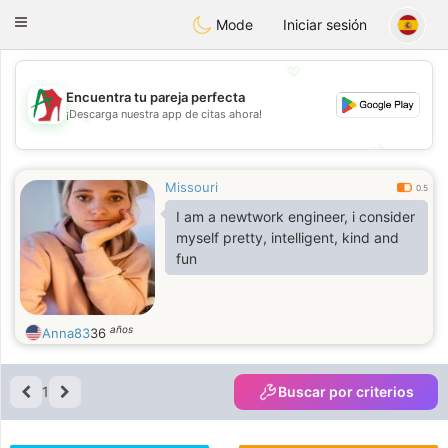
Amami
Ora
Toggle
Mode
Iniciar sesión
navigation
💖
Encuentra tu pareja perfecta
¡Descarga nuestra app de citas ahora!
💖
💕
💕
Missouri
0.5
I am a newtwork engineer, i consider
myself pretty, intelligent, kind and
fun
años
Anna83
36
1
Buscar por criterios