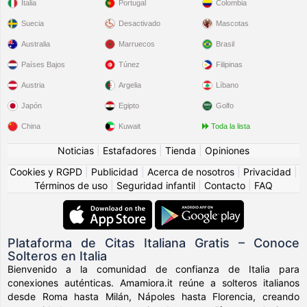
Italia
Portugal
Colombia
Suecia
Desactivado
Mascotas
Australia
Marruecos
Brasil
Países Bajos
Túnez
Filipinas
Austria
Argelia
Líbano
Japón
Egipto
Golfo
China
Kuwait
Toda la lista
Noticias
|
Estafadores
|
Tienda
|
Opiniones
Cookies y RGPD
|
Publicidad
|
Acerca de nosotros
|
Privacidad
|
Términos de uso
|
Seguridad infantil
|
Contacto
|
FAQ
Plataforma de Citas Italiana Gratis – Conoce
Solteros en Italia
Bienvenido a la comunidad de confianza de Italia para
conexiones auténticas. Amamiora.it reúne a solteros italianos
desde Roma hasta Milán, Nápoles hasta Florencia, creando