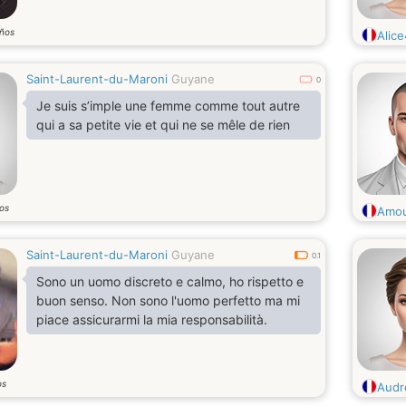
ños
Alic
Saint-Laurent-du-Maroni
Guyane
0
Je suis s’imple une femme comme tout autre
qui a sa petite vie et qui ne se mêle de rien
os
Amou
Saint-Laurent-du-Maroni
Guyane
0.1
Sono un uomo discreto e calmo, ho rispetto e
buon senso. Non sono l'uomo perfetto ma mi
piace assicurarmi la mia responsabilità.
os
Audr