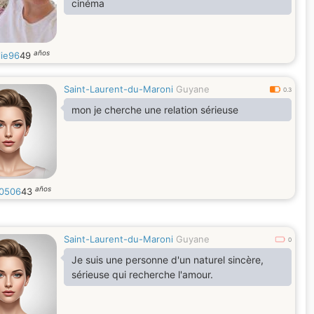
cinéma
años
lie96
49
Saint-Laurent-du-Maroni
Guyane
0.3
mon je cherche une relation sérieuse
años
0506
43
Saint-Laurent-du-Maroni
Guyane
0
Je suis une personne d'un naturel sincère,
sérieuse qui recherche l'amour.