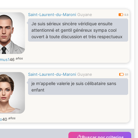
Saint-Laurent-du-Maroni
Guyane
0.3
Je suis sérieux sincère véridique ensuite
attentionné et gentil généreux sympa cool
ouvert à toute discussion et très respectueux
años
imus1
46
Saint-Laurent-du-Maroni
Guyane
0.1
je m'appelle valerie je suis célibataire sans
enfant
años
ro
40
Buscar por criterios