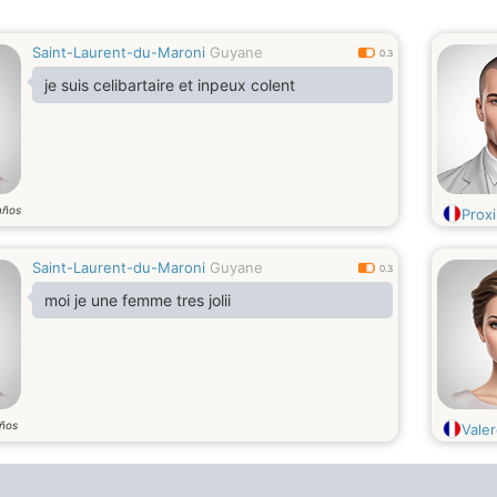
Saint-Laurent-du-Maroni
Guyane
0.3
je suis celibartaire et inpeux colent
años
Prox
Saint-Laurent-du-Maroni
Guyane
0.3
moi je une femme tres jolii
ños
Vale