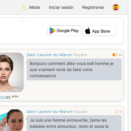
Mode
Iniciar sesión
Registrarse
💖
💕
Saint-Laurent-du-Maroni
Guyane
0.3
Bonjours comment allez-vous bell homme je
suis vraiment ravie de faire votre
connaissance
años
l22
45
Saint-Laurent-du-Maroni
Guyane
0
Je suis une femme extravertie, j’aime les
balades entre amoureux, resto et aussi le