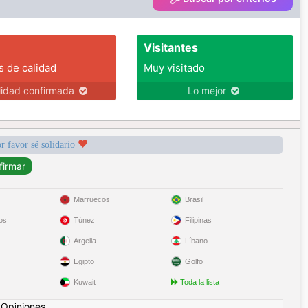
Visitantes
s de calidad
Muy visitado
lidad confirmada
Lo mejor
r favor sé solidario
Marruecos
Brasil
os
Túnez
Filipinas
Argelia
Líbano
Egipto
Golfo
Kuwait
Toda la lista
|
Opiniones