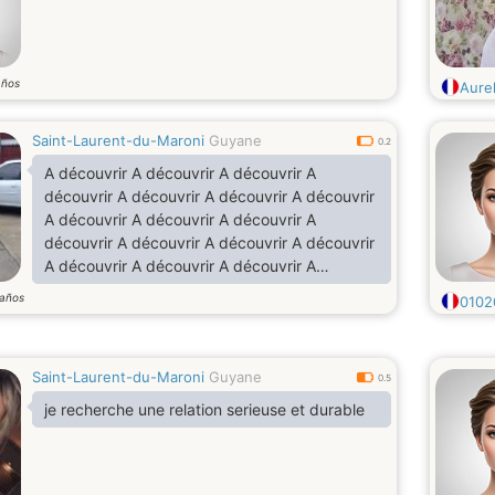
años
Aure
Saint-Laurent-du-Maroni
Guyane
0.2
A découvrir A découvrir A découvrir A
découvrir A découvrir A découvrir A découvrir
A découvrir A découvrir A découvrir A
découvrir A découvrir A découvrir A découvrir
A découvrir A découvrir A découvrir A
découvrir A découvrir A découvrir A découvrir
años
0102
A découvrir A découvrir A découvrir A
découvrir A découvrir A découvrir A découvrir
A découvrir A découvrir A découvrir A
Saint-Laurent-du-Maroni
Guyane
découvrir
0.5
je recherche une relation serieuse et durable