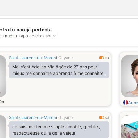
tra tu pareja perfecta
💖
ga nuestra app de citas ahora!
💕
Saint-Laurent-du-Maroni
Guyane
0.4
Moi c'est Adelina Mia âgée de 27 ans pour
mieux me connaître apprends à me connaître.
ños
Arme
Saint-Laurent-du-Maroni
Guyane
0.4
Je suis une femme simple aimable, gentille ,
respectueuse qui a de la valeur