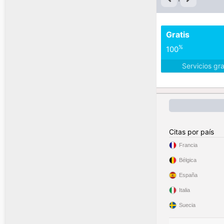
Gratis
%
100
Servicios gr
Citas por país
Francia
Bélgica
España
Italia
Suecia