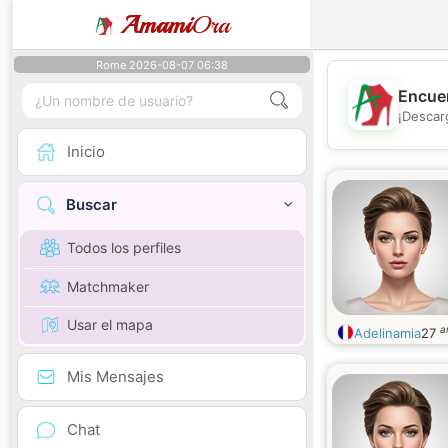
Amami
Ora
Rome 2026-08-07 06:38
Encuen
¡Descar
Inicio
Buscar
Todos los perfiles
Matchmaker
Usar el mapa
a
Adelinamia
27
Mis Mensajes
Chat