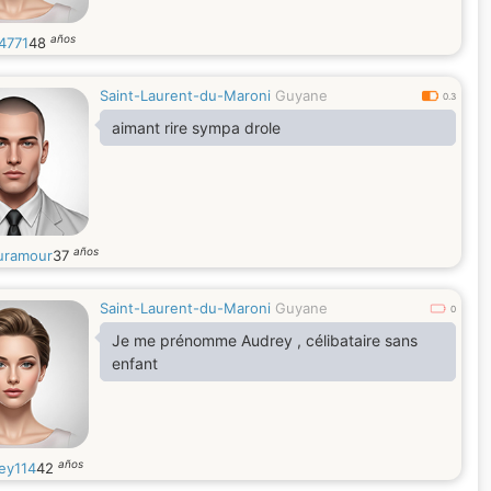
años
e4771
48
Saint-Laurent-du-Maroni
Guyane
0.3
aimant rire sympa drole
años
ramour
37
Saint-Laurent-du-Maroni
Guyane
0
Je me prénomme Audrey , célibataire sans
enfant
años
ey114
42