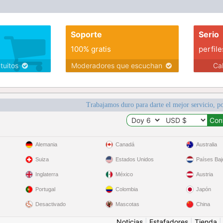
Soporte
Serio
100% gratis
perfile
atuitos
Moderadores que escuchan
Ca
Trabajamos duro para darte el mejor servicio, po
Alemania
Canadá
Australia
Suiza
Estados Unidos
Países Baj
Inglaterra
México
Austria
Portugal
Colombia
Japón
Desactivado
Mascotas
China
Noticias
|
Estafadores
|
Tienda