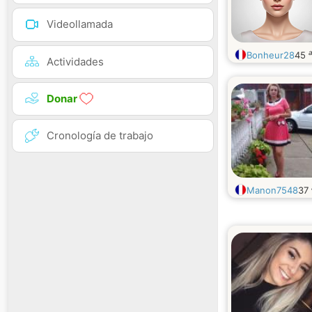
Videollamada
Bonheur28
45
Actividades
Donar
Cronología de trabajo
Manon7548
37