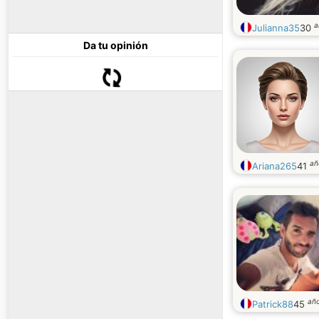
a
Julianna35
30
Da tu opinión
añ
Ariana265
41
añ
Patrick88
45