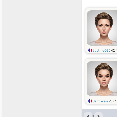
Justine032
42
a
Santovales
37
1