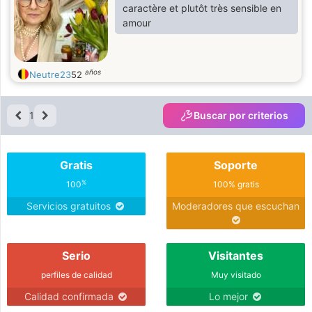
caractère et plutôt très sensible en
amour
años
Neutre23
52
1
Buscar por criterios
Gratis
Soporte
%
100
100% gratis
Servicios gratuitos
Moderadores que escuchan
Serio
Visitantes
perfiles de calidad
Muy visitado
Calidad confirmada
Lo mejor