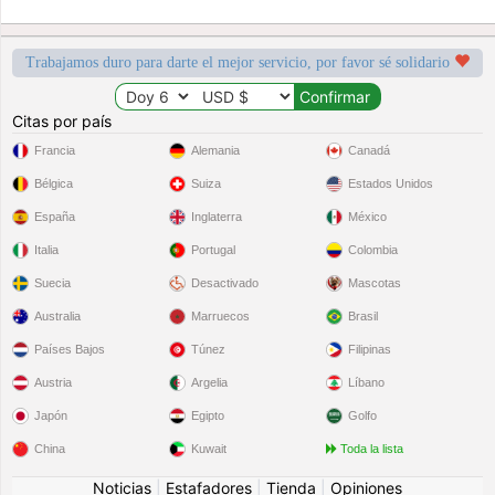
Trabajamos duro para darte el mejor servicio, por favor sé solidario
Citas por país
Francia
Alemania
Canadá
Bélgica
Suiza
Estados Unidos
España
Inglaterra
México
Italia
Portugal
Colombia
Suecia
Desactivado
Mascotas
Australia
Marruecos
Brasil
Países Bajos
Túnez
Filipinas
Austria
Argelia
Líbano
Japón
Egipto
Golfo
China
Kuwait
Toda la lista
Noticias
|
Estafadores
|
Tienda
|
Opiniones