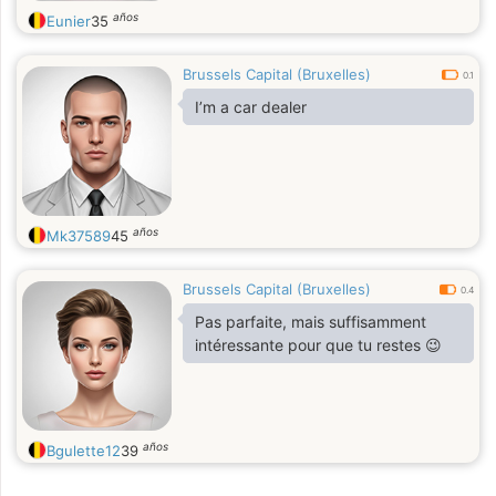
años
Eunier
35
Brussels Capital (Bruxelles)
0.1
I’m a car dealer
años
Mk37589
45
Brussels Capital (Bruxelles)
0.4
Pas parfaite, mais suffisamment
intéressante pour que tu restes 😉
años
Bgulette12
39