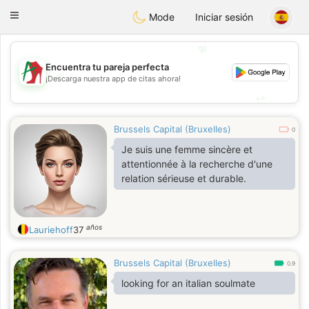
Amami
Ora
Toggle
Mode
Iniciar sesión
navigation
💖
Encuentra tu pareja perfecta
💖
¡Descarga nuestra app de citas ahora!
💕
💕
Brussels Capital (Bruxelles)
0
Je suis une femme sincère et
attentionnée à la recherche d'une
relation sérieuse et durable.
años
Lauriehoff
37
Brussels Capital (Bruxelles)
0.9
looking for an italian soulmate