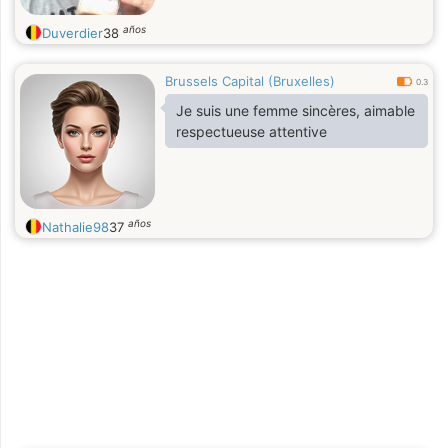
años
Duverdier
38
Brussels Capital (Bruxelles)
0.3
Je suis une femme sincères, aimable
respectueuse attentive
años
Nathalie98
37