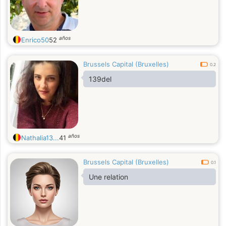
años
Enrico50
52
Brussels Capital (Bruxelles)
0.2
139del
años
Nathalia13...
41
Brussels Capital (Bruxelles)
0.1
Une relation