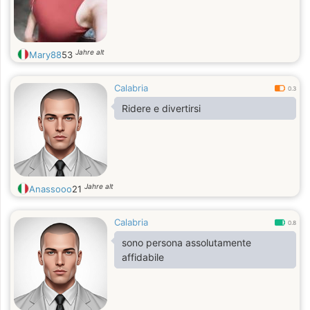
Jahre alt
Mary88
53
Calabria
0.3
Ridere e divertirsi
Jahre alt
Anassooo
21
Calabria
0.8
sono persona assolutamente
affidabile