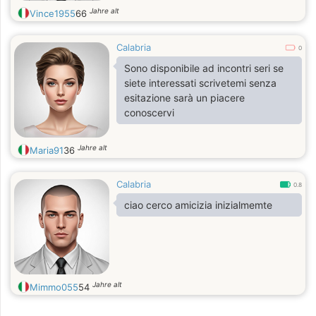
Jahre alt
Vince1955
66
Calabria
0
Sono disponibile ad incontri seri se
siete interessati scrivetemi senza
esitazione sarà un piacere
conoscervi
Jahre alt
Maria91
36
Calabria
0.8
ciao cerco amicizia inizialmemte
Jahre alt
Mimmo055
54